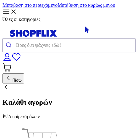
Μετάβαση στο περιεχόμενο
Μετάβαση στο κυρίως μενού
Όλες οι κατηγορίες
Πίσω
Καλάθι αγορών
Αφαίρεση όλων