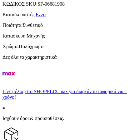
ΚΩΔΙΚΟΣ SKU
:
SF-06681908
Κατασκευαστής
:
Ezzo
Ποιότητα
:
Συνθετικό
Κατασκευή
:
Μηχανής
Χρώμα
:
Πολύχρωμο
Δες όλα τα χαρακτηριστικά
Γίνε μέλος στο SHOPFLIX max για δωρεάν μεταφορικά για 1
χρόνο!
Ισχύουν όροι & προϋποθέσεις.