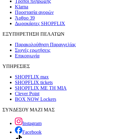
Τρόποι πληρωμής
Klarna
Προστασία αγορών
Άρθρο 39
Δωροκάρτες SHOPFLIX
ΕΞΥΠΗΡΕΤΗΣΗ ΠΕΛΑΤΩΝ
Παρακολούθηση Παραγγελίας
Συχνές ερωτήσεις
Επικοινωνία
ΥΠΗΡΕΣΙΕΣ
SHOPFLIX max
SHOPFLIX tickets
SHOPFLIX ΜΕ ΤΗ ΜΙΑ
Clever Point
BOX NOW Lockers
ΣΥΝΔΕΣΟΥ ΜΑΖΙ ΜΑΣ
Instagram
Facebook