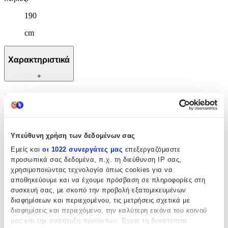
190
cm
Χαρακτηριστικά
+
Χαρακτηριστικά
Κατασκευαστής
:
Υπεύθυνη χρήση των δεδομένων σας
Ezzo
Εμείς και
οι 1022 συνεργάτες μας
επεξεργαζόμαστε
Βασικά Χαρακτηριστικά
προσωπικά σας δεδομένα, π.χ. τη διεύθυνση IP σας,
χρησιμοποιώντας τεχνολογία όπως cookies για να
Ποιότητα
:
αποθηκεύουμε και να έχουμε πρόσβαση σε πληροφορίες στη
συσκευή σας, με σκοπό την προβολή εξατομικευμένων
Συνθετικό
διαφημίσεων και περιεχομένου, τις μετρήσεις σχετικά με
διαφημίσεις και περιεχόμενο, την καλύτερη εικόνα του κοινού
Κατασκευή
:
μας και την ανάπτυξη προϊόντων. Έχετε τη δυνατότητα