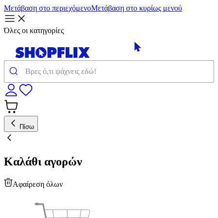
Μετάβαση στο περιεχόμενο
Μετάβαση στο κυρίως μενού
Όλες οι κατηγορίες
Πίσω
Καλάθι αγορών
Αφαίρεση όλων