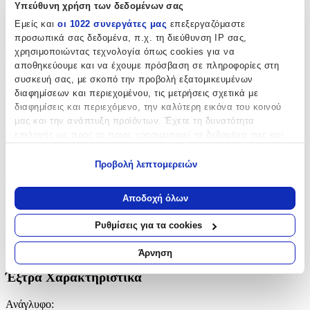
Υπεύθυνη χρήση των δεδομένων σας
Κατασκευαστής
:
Εμείς και
οι 1022 συνεργάτες μας
επεξεργαζόμαστε
Ezzo
προσωπικά σας δεδομένα, π.χ. τη διεύθυνση IP σας,
χρησιμοποιώντας τεχνολογία όπως cookies για να
Βασικά Χαρακτηριστικά
αποθηκεύουμε και να έχουμε πρόσβαση σε πληροφορίες στη
συσκευή σας, με σκοπό την προβολή εξατομικευμένων
Ποιότητα
:
διαφημίσεων και περιεχομένου, τις μετρήσεις σχετικά με
διαφημίσεις και περιεχόμενο, την καλύτερη εικόνα του κοινού
Συνθετικό
μας και την ανάπτυξη προϊόντων. Έχετε τη δυνατότητα
Κατασκευή
:
επιλογής ως προς το ποιος χρησιμοποιεί τα δεδομένα σας και
για ποιους σκοπούς.
Μηχανής
Προβολή λεπτομερειών
Εάν μας επιτρέπετε, θα θέλαμε επίσης:
Χρώμα
:
Να συλλέξουμε πληροφορίες σχετικά με τη γεωγραφική
Αποδοχή όλων
Μπλε
σας τοποθεσία, οι οποίες μπορεί να είναι ακριβείς σε
απόσταση μερικών μέτρων
Ρυθμίσεις για τα cookies
Σχέδιο
:
Να αναγνωρίσουμε τη συσκευή σας σαρώνοντας ενεργά
για συγκεκριμένα χαρακτηριστικά (δακτυλικό αποτύπωμα)
Αστέρια
Άρνηση
Μάθετε περισσότερα σχετικά με τον τρόπο επεξεργασίας των
Έξτρα Χαρακτηριστικά
προσωπικών σας δεδομένων και καθορίστε τις προτιμήσεις σας
στην
ενότητα “Λεπτομέρειες”
. Μπορείτε να αλλάξετε ή να
Ανάγλυφο
:
ανακαλέσετε τη συγκατάθεσή σας ανά πάσα στιγμή από τη