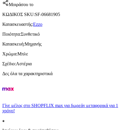
Μοιράσου το
ΚΩΔΙΚΟΣ SKU
:
SF-06681905
Κατασκευαστής
:
Ezzo
Ποιότητα
:
Συνθετικό
Κατασκευή
:
Μηχανής
Χρώμα
:
Μπλε
Σχέδιο
:
Αστέρια
Δες όλα τα χαρακτηριστικά
Γίνε μέλος στο SHOPFLIX max για δωρεάν μεταφορικά για 1
χρόνο!