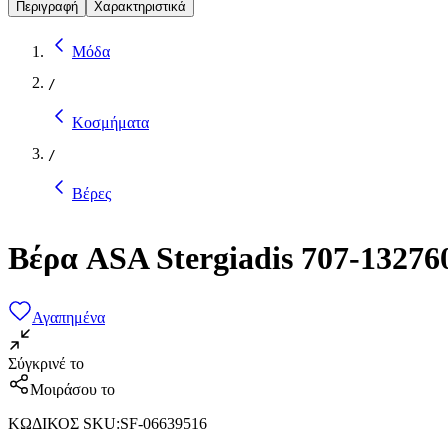
Περιγραφή
Χαρακτηριστικά
Μόδα
/
Κοσμήματα
/
Βέρες
Βέρα ASA Stergiadis 707-1327
Αγαπημένα
Σύγκρινέ το
Μοιράσου το
ΚΩΔΙΚΟΣ SKU
:
SF-06639516