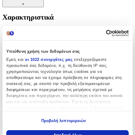
+
Χαρακτηριστικά
Κατασκευαστής
:
Solingen
Αξιολογήσεις
Υπεύθυνη χρήση των δεδομένων σας
Εμείς και
οι 1022 συνεργάτες μας
επεξεργαζόμαστε
προσωπικά σας δεδομένα, π.χ. τη διεύθυνση IP σας,
Προς το παρόν δεν υπάρχουν άλλες αξιολογήσεις. Όταν
προστεθούν, θα εμφανιστούν εδώ.
χρησιμοποιώντας τεχνολογία όπως cookies για να
αποθηκεύουμε και να έχουμε πρόσβαση σε πληροφορίες στη
συσκευή σας, με σκοπό την προβολή εξατομικευμένων
Πώς υπολογίζεται η βαθμολογία
διαφημίσεων και περιεχομένου, τις μετρήσεις σχετικά με
Η τελική βαθμολογία βασίζεται αποκλειστικά σε κριτικές χρηστών
διαφημίσεις και περιεχόμενο, την καλύτερη εικόνα του κοινού
που έχουν πραγματοποιήσει αγορά μέσω SHOPFLIX ή έχουν
μας και την ανάπτυξη προϊόντων. Έχετε τη δυνατότητα
επιβεβαιώσει την αγορά τους.
επιλογής ως προς το ποιος χρησιμοποιεί τα δεδομένα σας και
Γράψου στο Νewsletter μας για νέα & προσφορές!
για ποιους σκοπούς.
Προβολή λεπτομερειών
Εάν μας επιτρέπετε, θα θέλαμε επίσης:
Εγγραφή
Να συλλέξουμε πληροφορίες σχετικά με τη γεωγραφική