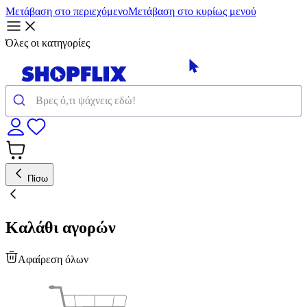
Μετάβαση στο περιεχόμενο
Μετάβαση στο κυρίως μενού
Όλες οι κατηγορίες
Πίσω
Καλάθι αγορών
Αφαίρεση όλων