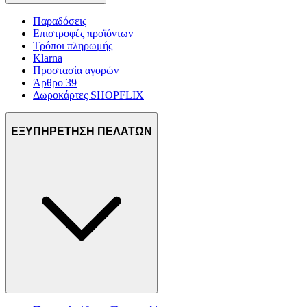
τοποθεσίας μας στους συνεργάτες μέσων κοινωνικής
δικτύωσης, διαφημίσεων και ανάλυσης.
Παραδόσεις
Επιστροφές προϊόντων
Τρόποι πληρωμής
Klarna
Προστασία αγορών
Άρθρο 39
Δωροκάρτες SHOPFLIX
ΕΞΥΠΗΡΕΤΗΣΗ ΠΕΛΑΤΩΝ