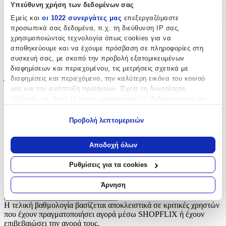
Υπεύθυνη χρήση των δεδομένων σας
autokolitakia.gr
Εμείς και
οι 1022 συνεργάτες μας
επεξεργαζόμαστε
Βασικά Χαρακτηριστικά
προσωπικά σας δεδομένα, π.χ. τη διεύθυνση IP σας,
χρησιμοποιώντας τεχνολογία όπως cookies για να
Είδος
:
αποθηκεύουμε και να έχουμε πρόσβαση σε πληροφορίες στη
συσκευή σας, με σκοπό την προβολή εξατομικευμένων
Τοίχου
διαφημίσεων και περιεχομένου, τις μετρήσεις σχετικά με
διαφημίσεις και περιεχόμενο, την καλύτερη εικόνα του κοινού
Έξτρα Χαρακτηριστικά
μας και την ανάπτυξη προϊόντων. Έχετε τη δυνατότητα
επιλογής ως προς το ποιος χρησιμοποιεί τα δεδομένα σας και
Βινυλίου
:
για ποιους σκοπούς.
Ναι
Προβολή λεπτομερειών
Εάν μας επιτρέπετε, θα θέλαμε επίσης:
Αξιολογήσεις
Να συλλέξουμε πληροφορίες σχετικά με τη γεωγραφική
Αποδοχή όλων
σας τοποθεσία, οι οποίες μπορεί να είναι ακριβείς σε
απόσταση μερικών μέτρων
Προς το παρόν δεν υπάρχουν άλλες αξιολογήσεις. Όταν
Ρυθμίσεις για τα cookies
Να αναγνωρίσουμε τη συσκευή σας σαρώνοντας ενεργά
προστεθούν, θα εμφανιστούν εδώ.
για συγκεκριμένα χαρακτηριστικά (δακτυλικό αποτύπωμα)
Άρνηση
Μάθετε περισσότερα σχετικά με τον τρόπο επεξεργασίας των
Πώς υπολογίζεται η βαθμολογία
προσωπικών σας δεδομένων και καθορίστε τις προτιμήσεις σας
Η τελική βαθμολογία βασίζεται αποκλειστικά σε κριτικές χρηστών
στην
ενότητα “Λεπτομέρειες”
. Μπορείτε να αλλάξετε ή να
που έχουν πραγματοποιήσει αγορά μέσω SHOPFLIX ή έχουν
επιβεβαιώσει την αγορά τους.
ανακαλέσετε τη συγκατάθεσή σας ανά πάσα στιγμή από τη