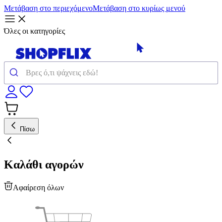
Μετάβαση στο περιεχόμενο
Μετάβαση στο κυρίως μενού
Όλες οι κατηγορίες
Πίσω
Καλάθι αγορών
Αφαίρεση όλων