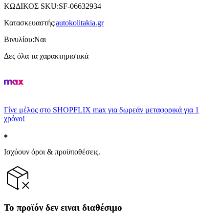
ΚΩΔΙΚΟΣ SKU
:
SF-06632934
Κατασκευαστής
:
autokolitakia.gr
Βινυλίου
:
Ναι
Δες όλα τα χαρακτηριστικά
Γίνε μέλος στο SHOPFLIX max για δωρεάν μεταφορικά για 1
χρόνο!
Ισχύουν όροι & προϋποθέσεις.
Το προϊόν δεν ειναι διαθέσιμο