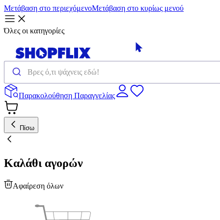
Μετάβαση στο περιεχόμενο
Μετάβαση στο κυρίως μενού
Όλες οι κατηγορίες
Παρακολούθηση Παραγγελίας
Πίσω
Καλάθι αγορών
Αφαίρεση όλων