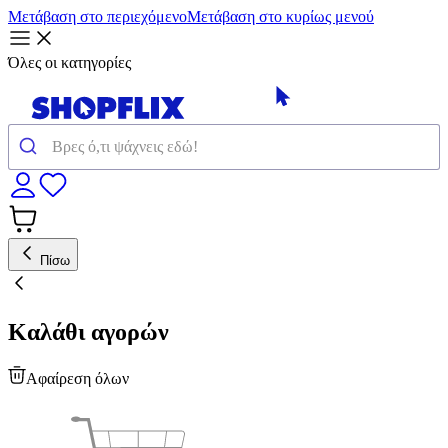
Μετάβαση στο περιεχόμενο
Μετάβαση στο κυρίως μενού
Όλες οι κατηγορίες
Πίσω
Καλάθι αγορών
Αφαίρεση όλων