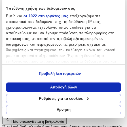
Υπεύθυνη χρήση των δεδομένων σας
Κατασκευαστής
:
Εμείς και
οι 1022 συνεργάτες μας
επεξεργαζόμαστε
OEM
προσωπικά σας δεδομένα, π.χ. τη διεύθυνση IP σας,
χρησιμοποιώντας τεχνολογία όπως cookies για να
αποθηκεύουμε και να έχουμε πρόσβαση σε πληροφορίες στη
Χαρακτηριστικά
συσκευή σας, με σκοπό την προβολή εξατομικευμένων
διαφημίσεων και περιεχομένου, τις μετρήσεις σχετικά με
+
διαφημίσεις και περιεχόμενο, την καλύτερη εικόνα του κοινού
Χαρακτηριστικά
μας και την ανάπτυξη προϊόντων. Έχετε τη δυνατότητα
επιλογής ως προς το ποιος χρησιμοποιεί τα δεδομένα σας και
για ποιους σκοπούς.
Κατασκευαστής
:
Προβολή λεπτομερειών
Εάν μας επιτρέπετε, θα θέλαμε επίσης:
OEM
Να συλλέξουμε πληροφορίες σχετικά με τη γεωγραφική
Αποδοχή όλων
Αξιολογήσεις
σας τοποθεσία, οι οποίες μπορεί να είναι ακριβείς σε
απόσταση μερικών μέτρων
Ρυθμίσεις για τα cookies
Να αναγνωρίσουμε τη συσκευή σας σαρώνοντας ενεργά
Προς το παρόν δεν υπάρχουν άλλες αξιολογήσεις. Όταν
για συγκεκριμένα χαρακτηριστικά (δακτυλικό αποτύπωμα)
προστεθούν, θα εμφανιστούν εδώ.
Άρνηση
Μάθετε περισσότερα σχετικά με τον τρόπο επεξεργασίας των
προσωπικών σας δεδομένων και καθορίστε τις προτιμήσεις σας
Πώς υπολογίζεται η βαθμολογία
στην
ενότητα “Λεπτομέρειες”
. Μπορείτε να αλλάξετε ή να
Η τελική βαθμολογία βασίζεται αποκλειστικά σε κριτικές χρηστών