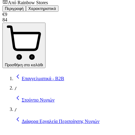
Από
Rainbow Stores
Περιγραφή
Χαρακτηριστικά
€
9
84
Προσθήκη στο καλάθι
Επαγγελματικά - B2B
/
Στούντιο Νυχιών
/
Διάφορα Εργαλεία Περιποίησης Νυχιών