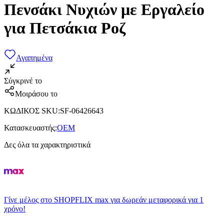
Πενσάκι Νυχιών με Εργαλείο
για Πετσάκια Ροζ
Αγαπημένα
Σύγκρινέ το
Μοιράσου το
ΚΩΔΙΚΟΣ SKU
:
SF-06426643
Κατασκευαστής
:
OEM
Δες όλα τα χαρακτηριστικά
Γίνε μέλος στο SHOPFLIX max για δωρεάν μεταφορικά για 1
χρόνο!