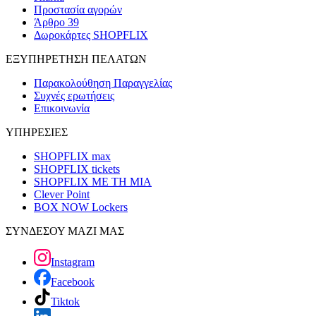
Προστασία αγορών
Άρθρο 39
Δωροκάρτες SHOPFLIX
ΕΞΥΠΗΡΕΤΗΣΗ ΠΕΛΑΤΩΝ
Παρακολούθηση Παραγγελίας
Συχνές ερωτήσεις
Επικοινωνία
ΥΠΗΡΕΣΙΕΣ
SHOPFLIX max
SHOPFLIX tickets
SHOPFLIX ΜΕ ΤΗ ΜΙΑ
Clever Point
BOX NOW Lockers
ΣΥΝΔΕΣΟΥ ΜΑΖΙ ΜΑΣ
Instagram
Facebook
Tiktok