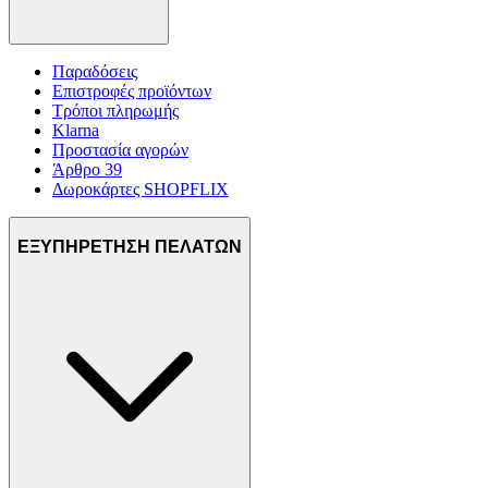
Παραδόσεις
Επιστροφές προϊόντων
Τρόποι πληρωμής
Klarna
Προστασία αγορών
Άρθρο 39
Δωροκάρτες SHOPFLIX
ΕΞΥΠΗΡΕΤΗΣΗ ΠΕΛΑΤΩΝ