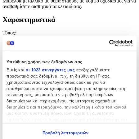
Μπρελόκ μεταλλικό με θέμα σταυρός με κομψό σχεδιασμό, για να
αναβαθμίσετε αισθητικά τα κλειδιά σας.
Χαρακτηριστικά
Τύπος
:
Μπρελόκ
Υλικό
:
Υπεύθυνη χρήση των δεδομένων σας
Μεταλλικό
Εμείς και
οι 1022 συνεργάτες μας
επεξεργαζόμαστε
Κατασκευαστής
:
προσωπικά σας δεδομένα, π.χ. τη διεύθυνση IP σας,
χρησιμοποιώντας τεχνολογία όπως cookies για να
OEM
αποθηκεύουμε και να έχουμε πρόσβαση σε πληροφορίες στη
συσκευή σας, με σκοπό την προβολή εξατομικευμένων
διαφημίσεων και περιεχομένου, τις μετρήσεις σχετικά με
Χαρακτηριστικά
διαφημίσεις και περιεχόμενο, την καλύτερη εικόνα του κοινού
+
μας και την ανάπτυξη προϊόντων. Έχετε τη δυνατότητα
επιλογής ως προς το ποιος χρησιμοποιεί τα δεδομένα σας και
Χαρακτηριστικά
για ποιους σκοπούς.
Προβολή λεπτομερειών
Εάν μας επιτρέπετε, θα θέλαμε επίσης:
Τύπος
: