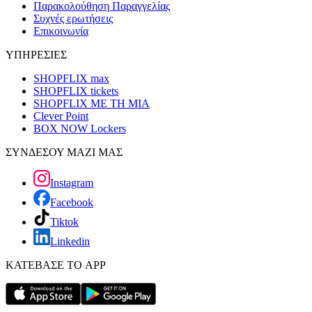
Παρακολούθηση Παραγγελίας
Συχνές ερωτήσεις
Επικοινωνία
ΥΠΗΡΕΣΙΕΣ
SHOPFLIX max
SHOPFLIX tickets
SHOPFLIX ΜΕ ΤΗ ΜΙΑ
Clever Point
BOX NOW Lockers
ΣΥΝΔΕΣΟΥ ΜΑΖΙ ΜΑΣ
Instagram
Facebook
Tiktok
Linkedin
ΚΑΤΕΒΑΣΕ ΤΟ APP