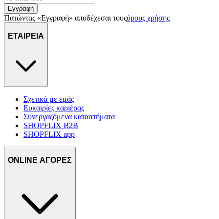
πληροφορίες σχετικά με την από μέρους σας χρήση της
Εγγραφή
Πατώντας «Εγγραφή» αποδέχεσαι τους
όρους χρήσης
τοποθεσίας μας στους συνεργάτες μέσων κοινωνικής
δικτύωσης, διαφημίσεων και ανάλυσης.
ΕΤΑΙΡΕΙΑ
Σχετικά με εμάς
Ευκαιρίες καριέρας
Συνεργαζόμενα καταστήματα
SHOPFLIX B2B
SHOPFLIX app
ONLINE ΑΓΟΡΕΣ