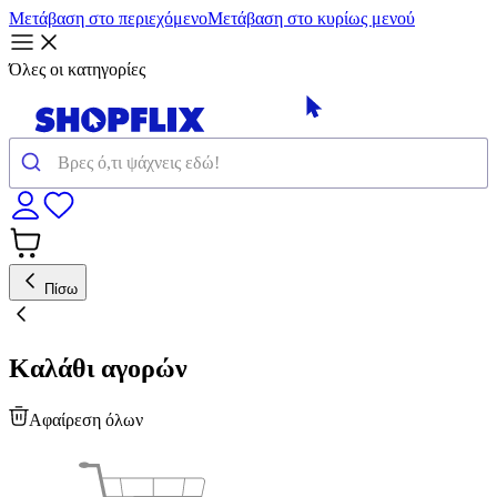
Μετάβαση στο περιεχόμενο
Μετάβαση στο κυρίως μενού
Όλες οι κατηγορίες
Πίσω
Καλάθι αγορών
Αφαίρεση όλων