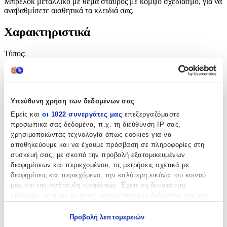
Μπρελόκ μεταλλικό με θέμα σταυρός με κομψό σχεδιασμό, για να
αναβαθμίσετε αισθητικά τα κλειδιά σας.
Χαρακτηριστικά
Τύπος
:
Μπρελόκ
Υλικό
:
Υπεύθυνη χρήση των δεδομένων σας
Μεταλλικό
Εμείς και
οι 1022 συνεργάτες μας
επεξεργαζόμαστε
Κατασκευαστής
:
προσωπικά σας δεδομένα, π.χ. τη διεύθυνση IP σας,
χρησιμοποιώντας τεχνολογία όπως cookies για να
OEM
αποθηκεύουμε και να έχουμε πρόσβαση σε πληροφορίες στη
συσκευή σας, με σκοπό την προβολή εξατομικευμένων
διαφημίσεων και περιεχομένου, τις μετρήσεις σχετικά με
Χαρακτηριστικά
διαφημίσεις και περιεχόμενο, την καλύτερη εικόνα του κοινού
+
μας και την ανάπτυξη προϊόντων. Έχετε τη δυνατότητα
επιλογής ως προς το ποιος χρησιμοποιεί τα δεδομένα σας και
Χαρακτηριστικά
για ποιους σκοπούς.
Προβολή λεπτομερειών
Εάν μας επιτρέπετε, θα θέλαμε επίσης:
Τύπος
: