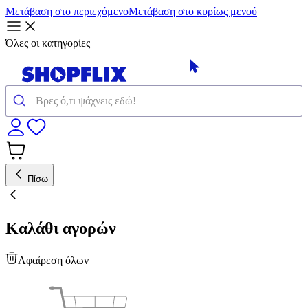
Μετάβαση στο περιεχόμενο
Μετάβαση στο κυρίως μενού
Όλες οι κατηγορίες
Πίσω
Καλάθι αγορών
Αφαίρεση όλων