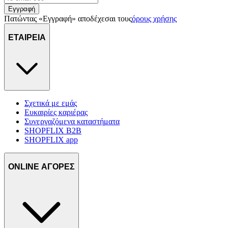
πληροφορίες σχετικά με την από μέρους σας χρήση της
Εγγραφή
Πατώντας «Εγγραφή» αποδέχεσαι τους
όρους χρήσης
τοποθεσίας μας στους συνεργάτες μέσων κοινωνικής
δικτύωσης, διαφημίσεων και ανάλυσης.
ΕΤΑΙΡΕΙΑ
Σχετικά με εμάς
Ευκαιρίες καριέρας
Συνεργαζόμενα καταστήματα
SHOPFLIX B2B
SHOPFLIX app
ONLINE ΑΓΟΡΕΣ