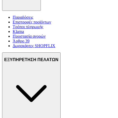
Παραδόσεις
Επιστροφές προϊόντων
Τρόποι πληρωμής
Klarna
Προστασία αγορών
Άρθρο 39
Δωροκάρτες SHOPFLIX
ΕΞΥΠΗΡΕΤΗΣΗ ΠΕΛΑΤΩΝ