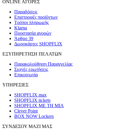
ONLINE ΑΓΟΡΕΣ
Παραδόσεις
Επιστροφές προϊόντων
Τρόποι πληρωμής
Klarna
Προστασία αγορών
Άρθρο 39
Δωροκάρτες SHOPFLIX
ΕΞΥΠΗΡΕΤΗΣΗ ΠΕΛΑΤΩΝ
Παρακολούθηση Παραγγελίας
Συχνές ερωτήσεις
Επικοινωνία
ΥΠΗΡΕΣΙΕΣ
SHOPFLIX max
SHOPFLIX tickets
SHOPFLIX ΜΕ ΤΗ ΜΙΑ
Clever Point
BOX NOW Lockers
ΣΥΝΔΕΣΟΥ ΜΑΖΙ ΜΑΣ