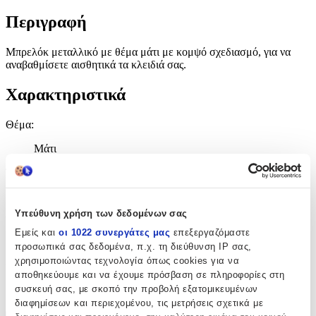
Περιγραφή
Μπρελόκ μεταλλικό με θέμα μάτι με κομψό σχεδιασμό, για να
αναβαθμίσετε αισθητικά τα κλειδιά σας.
Χαρακτηριστικά
Θέμα
:
Μάτι
Τύπος
:
Μπρελόκ
Υπεύθυνη χρήση των δεδομένων σας
Υλικό
:
Εμείς και
οι 1022 συνεργάτες μας
επεξεργαζόμαστε
Μεταλλικό
προσωπικά σας δεδομένα, π.χ. τη διεύθυνση IP σας,
χρησιμοποιώντας τεχνολογία όπως cookies για να
Κατασκευαστής
:
αποθηκεύουμε και να έχουμε πρόσβαση σε πληροφορίες στη
συσκευή σας, με σκοπό την προβολή εξατομικευμένων
OEM
διαφημίσεων και περιεχομένου, τις μετρήσεις σχετικά με