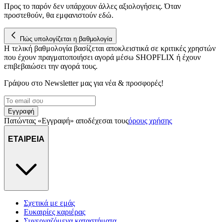
Προς το παρόν δεν υπάρχουν άλλες αξιολογήσεις. Όταν
για να αποθηκεύουμε και να έχουμε πρόσβαση σε πληροφορίες
προστεθούν, θα εμφανιστούν εδώ.
στη συσκευή σας, με σκοπό την προβολή εξατομικευμένων
διαφημίσεων και περιεχομένου, τις μετρήσεις σχετικά με
Πώς υπολογίζεται η βαθμολογία
διαφημίσεις και περιεχόμενο, την καλύτερη εικόνα του κοινού
Η τελική βαθμολογία βασίζεται αποκλειστικά σε κριτικές χρηστών
μας και την ανάπτυξη προϊόντων. Επίσης, κοινοποιούμε
που έχουν πραγματοποιήσει αγορά μέσω SHOPFLIX ή έχουν
πληροφορίες σχετικά με την από μέρους σας χρήση της
επιβεβαιώσει την αγορά τους.
τοποθεσίας μας στους συνεργάτες μέσων κοινωνικής
δικτύωσης, διαφημίσεων και ανάλυσης.
Γράψου στο Νewsletter μας για νέα & προσφορές!
Εγγραφή
Πατώντας «Εγγραφή» αποδέχεσαι τους
όρους χρήσης
ΕΤΑΙΡΕΙΑ
Σχετικά με εμάς
Ευκαιρίες καριέρας
Συνεργαζόμενα καταστήματα