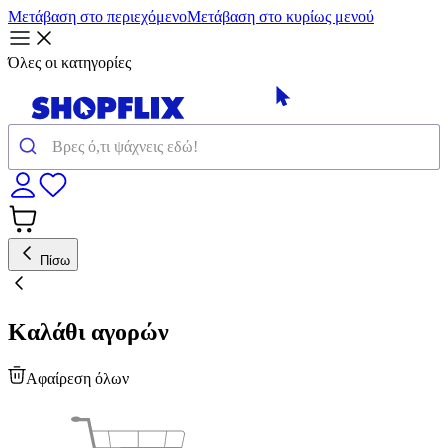
Μετάβαση στο περιεχόμενο
Μετάβαση στο κυρίως μενού
Όλες οι κατηγορίες
Πίσω
Καλάθι αγορών
Αφαίρεση όλων