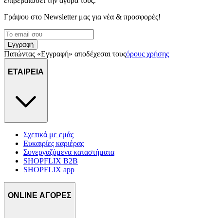
επιβεβαιώσει την αγορά τους.
διαφημίσεις και περιεχόμενο, την καλύτερη εικόνα του κοινού
μας και την ανάπτυξη προϊόντων. Επίσης, κοινοποιούμε
Γράψου στο Νewsletter μας για νέα & προσφορές!
πληροφορίες σχετικά με την από μέρους σας χρήση της
τοποθεσίας μας στους συνεργάτες μέσων κοινωνικής
Εγγραφή
δικτύωσης, διαφημίσεων και ανάλυσης.
Πατώντας «Εγγραφή» αποδέχεσαι τους
όρους χρήσης
ΕΤΑΙΡΕΙΑ
Σχετικά με εμάς
Ευκαιρίες καριέρας
Συνεργαζόμενα καταστήματα
SHOPFLIX B2B
SHOPFLIX app
ONLINE ΑΓΟΡΕΣ