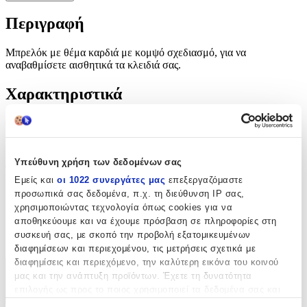
Περιγραφή
Μπρελόκ με θέμα καρδιά με κομψό σχεδιασμό, για να
αναβαθμίσετε αισθητικά τα κλειδιά σας.
Χαρακτηριστικά
Θέμα
:
Καρδιά
Υπεύθυνη χρήση των δεδομένων σας
Τύπος
:
Εμείς και
οι 1022 συνεργάτες μας
επεξεργαζόμαστε
Μπρελόκ
προσωπικά σας δεδομένα, π.χ. τη διεύθυνση IP σας,
χρησιμοποιώντας τεχνολογία όπως cookies για να
Κατασκευαστής
:
αποθηκεύουμε και να έχουμε πρόσβαση σε πληροφορίες στη
συσκευή σας, με σκοπό την προβολή εξατομικευμένων
OEM
διαφημίσεων και περιεχομένου, τις μετρήσεις σχετικά με
διαφημίσεις και περιεχόμενο, την καλύτερη εικόνα του κοινού
Χαρακτηριστικά
μας και την ανάπτυξη προϊόντων. Έχετε τη δυνατότητα
επιλογής ως προς το ποιος χρησιμοποιεί τα δεδομένα σας και
+
για ποιους σκοπούς.