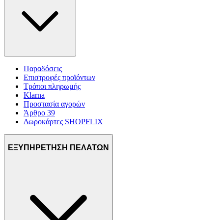
Παραδόσεις
Επιστροφές προϊόντων
Τρόποι πληρωμής
Klarna
Προστασία αγορών
Άρθρο 39
Δωροκάρτες SHOPFLIX
ΕΞΥΠΗΡΕΤΗΣΗ ΠΕΛΑΤΩΝ