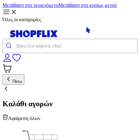
Μετάβαση στο περιεχόμενο
Μετάβαση στο κυρίως μενού
Όλες οι κατηγορίες
Πίσω
Καλάθι αγορών
Αφαίρεση όλων