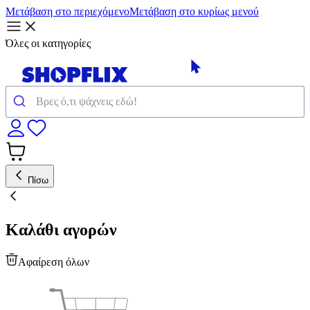
Μετάβαση στο περιεχόμενο
Μετάβαση στο κυρίως μενού
Όλες οι κατηγορίες
Πίσω
Καλάθι αγορών
Αφαίρεση όλων