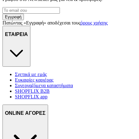
μας και την ανάπτυξη προϊόντων. Επίσης, κοινοποιούμε
πληροφορίες σχετικά με την από μέρους σας χρήση της
τοποθεσίας μας στους συνεργάτες μέσων κοινωνικής
Εγγραφή
δικτύωσης, διαφημίσεων και ανάλυσης.
Πατώντας «Εγγραφή» αποδέχεσαι τους
όρους χρήσης
ΕΤΑΙΡΕΙΑ
Σχετικά με εμάς
Ευκαιρίες καριέρας
Συνεργαζόμενα καταστήματα
SHOPFLIX B2B
SHOPFLIX app
ONLINE ΑΓΟΡΕΣ