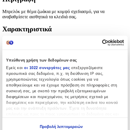
Μπρελόκ με θέμα ζωάκια με κομψό σχεδιασμό, για να
αναβαθμίσετε αισθητικά τα κλειδιά σας.
Χαρακτηριστικά
Θέμα
:
Ζωάκια
Υπεύθυνη χρήση των δεδομένων σας
Τύπος
:
Εμείς και
οι 1022 συνεργάτες μας
επεξεργαζόμαστε
Μπρελόκ
προσωπικά σας δεδομένα, π.χ. τη διεύθυνση IP σας,
χρησιμοποιώντας τεχνολογία όπως cookies για να
Κατασκευαστής
:
αποθηκεύουμε και να έχουμε πρόσβαση σε πληροφορίες στη
OEM
συσκευή σας, με σκοπό την προβολή εξατομικευμένων
διαφημίσεων και περιεχομένου, τις μετρήσεις σχετικά με
διαφημίσεις και περιεχόμενο, την καλύτερη εικόνα του κοινού
Χαρακτηριστικά
μας και την ανάπτυξη προϊόντων. Έχετε τη δυνατότητα
επιλογής ως προς το ποιος χρησιμοποιεί τα δεδομένα σας και
+
για ποιους σκοπούς.
Χαρακτηριστικά
Προβολή λεπτομερειών