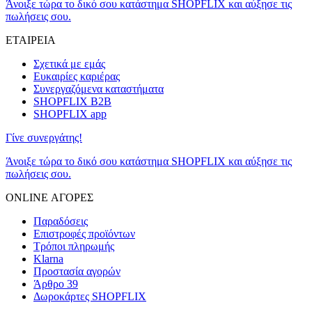
Άνοιξε τώρα το δικό σου κατάστημα SHOPFLIX και αύξησε τις
πωλήσεις σου.
ΕΤΑΙΡΕΙΑ
Σχετικά με εμάς
Ευκαιρίες καριέρας
Συνεργαζόμενα καταστήματα
SHOPFLIX B2B
SHOPFLIX app
Γίνε συνεργάτης!
Άνοιξε τώρα το δικό σου κατάστημα SHOPFLIX και αύξησε τις
πωλήσεις σου.
ONLINE ΑΓΟΡΕΣ
Παραδόσεις
Επιστροφές προϊόντων
Τρόποι πληρωμής
Klarna
Προστασία αγορών
Άρθρο 39
Δωροκάρτες SHOPFLIX