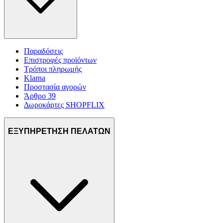
Παραδόσεις
Επιστροφές προϊόντων
Τρόποι πληρωμής
Klarna
Προστασία αγορών
Άρθρο 39
Δωροκάρτες SHOPFLIX
ΕΞΥΠΗΡΕΤΗΣΗ ΠΕΛΑΤΩΝ