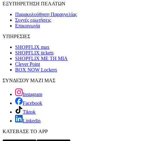
ΕΞΥΠΗΡΕΤΗΣΗ ΠΕΛΑΤΩΝ
Παρακολούθηση Παραγγελίας
Συχνές ερωτήσεις
Επικοινωνία
ΥΠΗΡΕΣΙΕΣ
SHOPFLIX max
SHOPFLIX tickets
SHOPFLIX ΜΕ ΤΗ ΜΙΑ
Clever Point
BOX NOW Lockers
ΣΥΝΔΕΣΟΥ ΜΑΖΙ ΜΑΣ
Instagram
Facebook
Tiktok
Linkedin
ΚΑΤΕΒΑΣΕ ΤΟ APP