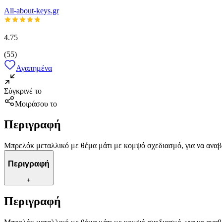
All-about-keys.gr
4.75
(
55
)
Αγαπημένα
Σύγκρινέ το
Μοιράσου το
Περιγραφή
Μπρελόκ μεταλλικό με θέμα μάτι με κομψό σχεδιασμό, για να αναβα
Περιγραφή
+
Περιγραφή