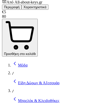
Από
All-about-keys.gr
Περιγραφή
Χαρακτηριστικά
€
5
80
Προσθήκη στο καλάθι
Μόδα
/
Είδη Δώρων & Αξεσουάρ
/
Μπρελόκ & Κλειδοθήκες