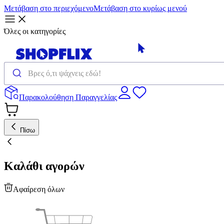
Μετάβαση στο περιεχόμενο
Μετάβαση στο κυρίως μενού
Όλες οι κατηγορίες
Παρακολούθηση Παραγγελίας
Πίσω
Καλάθι αγορών
Αφαίρεση όλων