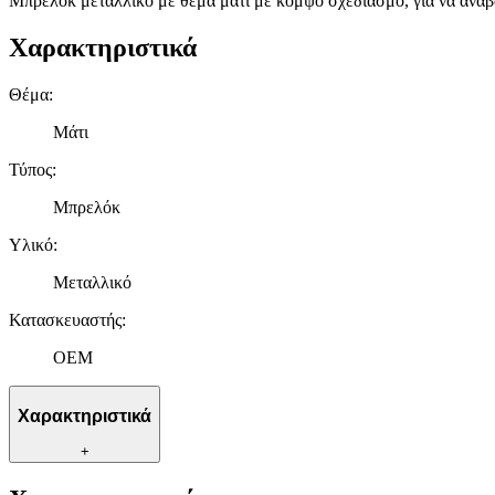
Μπρελόκ μεταλλικό με θέμα μάτι με κομψό σχεδιασμό, για να αναβα
Χαρακτηριστικά
Θέμα
:
Μάτι
Τύπος
:
Μπρελόκ
Υλικό
:
Μεταλλικό
Κατασκευαστής
:
OEM
Χαρακτηριστικά
+