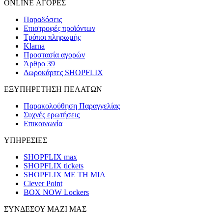
ONLINE ΑΓΟΡΕΣ
Παραδόσεις
Επιστροφές προϊόντων
Τρόποι πληρωμής
Klarna
Προστασία αγορών
Άρθρο 39
Δωροκάρτες SHOPFLIX
ΕΞΥΠΗΡΕΤΗΣΗ ΠΕΛΑΤΩΝ
Παρακολούθηση Παραγγελίας
Συχνές ερωτήσεις
Επικοινωνία
ΥΠΗΡΕΣΙΕΣ
SHOPFLIX max
SHOPFLIX tickets
SHOPFLIX ΜΕ ΤΗ ΜΙΑ
Clever Point
BOX NOW Lockers
ΣΥΝΔΕΣΟΥ ΜΑΖΙ ΜΑΣ