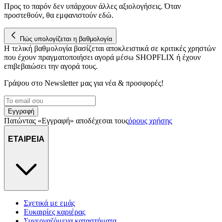
Προς το παρόν δεν υπάρχουν άλλες αξιολογήσεις. Όταν
για να αποθηκεύουμε και να έχουμε πρόσβαση σε πληροφορίες
προστεθούν, θα εμφανιστούν εδώ.
στη συσκευή σας, με σκοπό την προβολή εξατομικευμένων
διαφημίσεων και περιεχομένου, τις μετρήσεις σχετικά με
Πώς υπολογίζεται η βαθμολογία
διαφημίσεις και περιεχόμενο, την καλύτερη εικόνα του κοινού
Η τελική βαθμολογία βασίζεται αποκλειστικά σε κριτικές χρηστών
μας και την ανάπτυξη προϊόντων. Επίσης, κοινοποιούμε
που έχουν πραγματοποιήσει αγορά μέσω SHOPFLIX ή έχουν
πληροφορίες σχετικά με την από μέρους σας χρήση της
επιβεβαιώσει την αγορά τους.
τοποθεσίας μας στους συνεργάτες μέσων κοινωνικής
δικτύωσης, διαφημίσεων και ανάλυσης.
Γράψου στο Νewsletter μας για νέα & προσφορές!
Εγγραφή
Πατώντας «Εγγραφή» αποδέχεσαι τους
όρους χρήσης
ΕΤΑΙΡΕΙΑ
Σχετικά με εμάς
Ευκαιρίες καριέρας
Συνεργαζόμενα καταστήματα