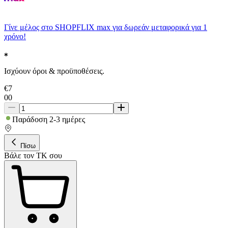
Γίνε μέλος στο SHOPFLIX max για δωρεάν μεταφορικά για 1
χρόνο!
Ισχύουν όροι & προϋποθέσεις.
€
7
00
Παράδοση 2-3 ημέρες
Πίσω
Βάλε τον ΤΚ σου