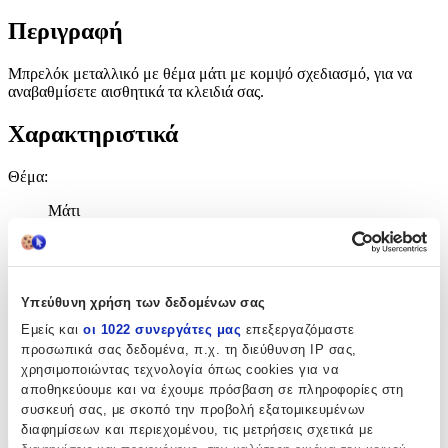
Περιγραφή
Μπρελόκ μεταλλικό με θέμα μάτι με κομψό σχεδιασμό, για να
αναβαθμίσετε αισθητικά τα κλειδιά σας.
Χαρακτηριστικά
Θέμα
:
Μάτι
Τύπος
:
Μπρελόκ
Υπεύθυνη χρήση των δεδομένων σας
Υλικό
:
Εμείς και
οι 1022 συνεργάτες μας
επεξεργαζόμαστε
Μεταλλικό
προσωπικά σας δεδομένα, π.χ. τη διεύθυνση IP σας,
χρησιμοποιώντας τεχνολογία όπως cookies για να
Κατασκευαστής
:
αποθηκεύουμε και να έχουμε πρόσβαση σε πληροφορίες στη
συσκευή σας, με σκοπό την προβολή εξατομικευμένων
OEM
διαφημίσεων και περιεχομένου, τις μετρήσεις σχετικά με