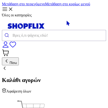
Μετάβαση στο περιεχόμενο
Μετάβαση στο κυρίως μενού
Όλες οι κατηγορίες
Πίσω
Καλάθι αγορών
Αφαίρεση όλων