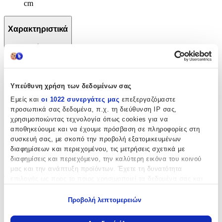
cm
Χαρακτηριστικά
+
Χαρακτηριστικά
Υπεύθυνη χρήση των δεδομένων σας
Κατασκευαστής
:
Εμείς και
οι 1022 συνεργάτες μας
επεξεργαζόμαστε
Eastpak
προσωπικά σας δεδομένα, π.χ. τη διεύθυνση IP σας,
χρησιμοποιώντας τεχνολογία όπως cookies για να
Βασικά Χαρακτηριστικά
αποθηκεύουμε και να έχουμε πρόσβαση σε πληροφορίες στη
συσκευή σας, με σκοπό την προβολή εξατομικευμένων
Χρώμα
:
διαφημίσεων και περιεχομένου, τις μετρήσεις σχετικά με
διαφημίσεις και περιεχόμενο, την καλύτερη εικόνα του κοινού
Μπλε
μας και την ανάπτυξη προϊόντων. Έχετε τη δυνατότητα
Φύλο
:
επιλογής ως προς το ποιος χρησιμοποιεί τα δεδομένα σας και
για ποιους σκοπούς.
Unisex
Προβολή λεπτομερειών
Εάν μας επιτρέπετε, θα θέλαμε επίσης:
Αγόρι
Να συλλέξουμε πληροφορίες σχετικά με τη γεωγραφική