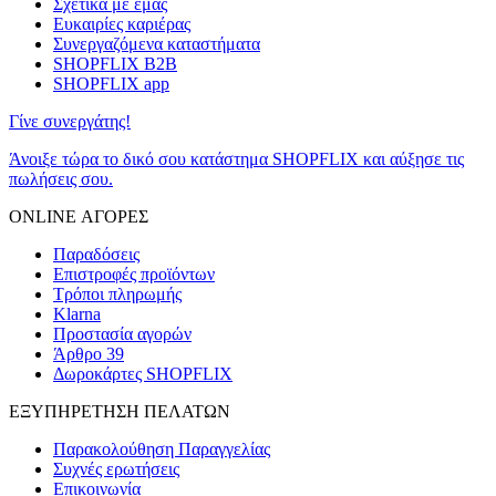
Σχετικά με εμάς
Ευκαιρίες καριέρας
Συνεργαζόμενα καταστήματα
SHOPFLIX B2B
SHOPFLIX app
Γίνε συνεργάτης!
Άνοιξε τώρα το δικό σου κατάστημα SHOPFLIX και αύξησε τις
πωλήσεις σου.
ONLINE ΑΓΟΡΕΣ
Παραδόσεις
Επιστροφές προϊόντων
Τρόποι πληρωμής
Klarna
Προστασία αγορών
Άρθρο 39
Δωροκάρτες SHOPFLIX
ΕΞΥΠΗΡΕΤΗΣΗ ΠΕΛΑΤΩΝ
Παρακολούθηση Παραγγελίας
Συχνές ερωτήσεις
Επικοινωνία