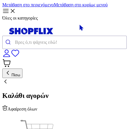
Μετάβαση στο περιεχόμενο
Μετάβαση στο κυρίως μενού
Όλες οι κατηγορίες
Πίσω
Καλάθι αγορών
Αφαίρεση όλων