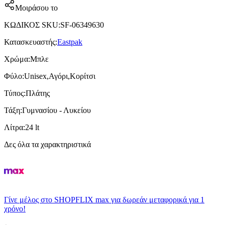
Μοιράσου το
ΚΩΔΙΚΟΣ SKU
:
SF-06349630
Κατασκευαστής
:
Eastpak
Χρώμα
:
Μπλε
Φύλο
:
Unisex,Αγόρι,Κορίτσι
Τύπος
:
Πλάτης
Τάξη
:
Γυμνασίου - Λυκείου
Λίτρα
:
24 lt
Δες όλα τα χαρακτηριστικά
Γίνε μέλος στο SHOPFLIX max για δωρεάν μεταφορικά για 1
χρόνο!