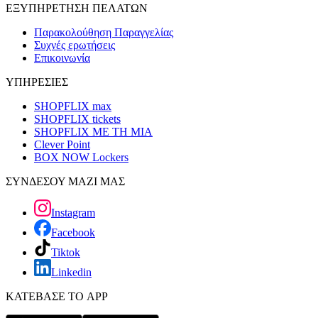
ΕΞΥΠΗΡΕΤΗΣΗ ΠΕΛΑΤΩΝ
Παρακολούθηση Παραγγελίας
Συχνές ερωτήσεις
Επικοινωνία
ΥΠΗΡΕΣΙΕΣ
SHOPFLIX max
SHOPFLIX tickets
SHOPFLIX ΜΕ ΤΗ ΜΙΑ
Clever Point
BOX NOW Lockers
ΣΥΝΔΕΣΟΥ ΜΑΖΙ ΜΑΣ
Instagram
Facebook
Tiktok
Linkedin
ΚΑΤΕΒΑΣΕ ΤΟ APP