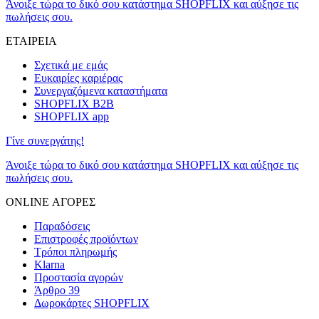
Άνοιξε τώρα το δικό σου κατάστημα SHOPFLIX και αύξησε τις
πωλήσεις σου.
ΕΤΑΙΡΕΙΑ
Σχετικά με εμάς
Ευκαιρίες καριέρας
Συνεργαζόμενα καταστήματα
SHOPFLIX B2B
SHOPFLIX app
Γίνε συνεργάτης!
Άνοιξε τώρα το δικό σου κατάστημα SHOPFLIX και αύξησε τις
πωλήσεις σου.
ONLINE ΑΓΟΡΕΣ
Παραδόσεις
Επιστροφές προϊόντων
Τρόποι πληρωμής
Klarna
Προστασία αγορών
Άρθρο 39
Δωροκάρτες SHOPFLIX