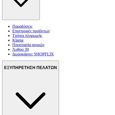
Παραδόσεις
Επιστροφές προϊόντων
Τρόποι πληρωμής
Klarna
Προστασία αγορών
Άρθρο 39
Δωροκάρτες SHOPFLIX
ΕΞΥΠΗΡΕΤΗΣΗ ΠΕΛΑΤΩΝ