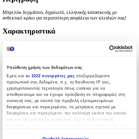
Μπρελόκ δερμάτινο, διχαλωτό, ελληνικής κατασκευής με
ανθεκτικό κρίκο για περισσότερη ασφάλεια των κλειδιών σας!
Χαρακτηριστικά
Τύπος
:
Μπρελόκ
Υλικό
:
Υπεύθυνη χρήση των δεδομένων σας
Δερμάτινο
Εμείς και
οι 1022 συνεργάτες μας
επεξεργαζόμαστε
προσωπικά σας δεδομένα, π.χ. τη διεύθυνση IP σας,
Κατασκευαστής
:
χρησιμοποιώντας τεχνολογία όπως cookies για να
αποθηκεύουμε και να έχουμε πρόσβαση σε πληροφορίες στη
OEM
συσκευή σας, με σκοπό την προβολή εξατομικευμένων
διαφημίσεων και περιεχομένου, τις μετρήσεις σχετικά με
διαφημίσεις και περιεχόμενο, την καλύτερη εικόνα του κοινού
Χαρακτηριστικά
μας και την ανάπτυξη προϊόντων. Έχετε τη δυνατότητα
+
επιλογής ως προς το ποιος χρησιμοποιεί τα δεδομένα σας και
για ποιους σκοπούς.
Χαρακτηριστικά
Προβολή λεπτομερειών