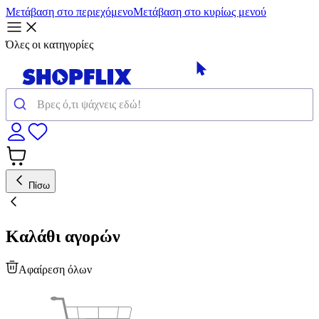
Μετάβαση στο περιεχόμενο
Μετάβαση στο κυρίως μενού
Όλες οι κατηγορίες
Πίσω
Καλάθι αγορών
Αφαίρεση όλων