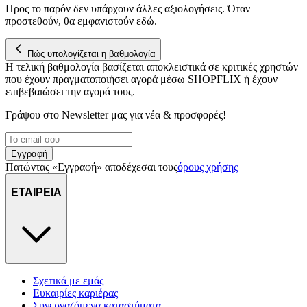
για να αποθηκεύουμε και να έχουμε πρόσβαση σε πληροφορίες
Προς το παρόν δεν υπάρχουν άλλες αξιολογήσεις. Όταν
στη συσκευή σας, με σκοπό την προβολή εξατομικευμένων
προστεθούν, θα εμφανιστούν εδώ.
διαφημίσεων και περιεχομένου, τις μετρήσεις σχετικά με
διαφημίσεις και περιεχόμενο, την καλύτερη εικόνα του κοινού
Πώς υπολογίζεται η βαθμολογία
μας και την ανάπτυξη προϊόντων. Επίσης, κοινοποιούμε
Η τελική βαθμολογία βασίζεται αποκλειστικά σε κριτικές χρηστών
πληροφορίες σχετικά με την από μέρους σας χρήση της
που έχουν πραγματοποιήσει αγορά μέσω SHOPFLIX ή έχουν
τοποθεσίας μας στους συνεργάτες μέσων κοινωνικής
επιβεβαιώσει την αγορά τους.
δικτύωσης, διαφημίσεων και ανάλυσης.
Γράψου στο Νewsletter μας για νέα & προσφορές!
Εγγραφή
Πατώντας «Εγγραφή» αποδέχεσαι τους
όρους χρήσης
ΕΤΑΙΡΕΙΑ
Σχετικά με εμάς
Ευκαιρίες καριέρας
Συνεργαζόμενα καταστήματα