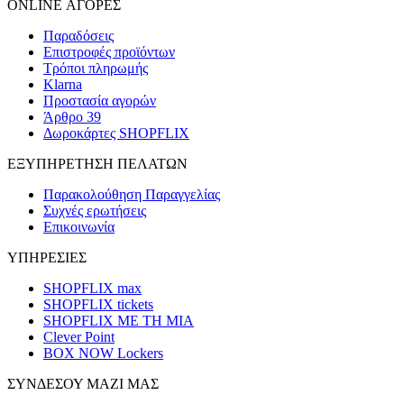
ONLINE ΑΓΟΡΕΣ
Παραδόσεις
Επιστροφές προϊόντων
Τρόποι πληρωμής
Klarna
Προστασία αγορών
Άρθρο 39
Δωροκάρτες SHOPFLIX
ΕΞΥΠΗΡΕΤΗΣΗ ΠΕΛΑΤΩΝ
Παρακολούθηση Παραγγελίας
Συχνές ερωτήσεις
Επικοινωνία
ΥΠΗΡΕΣΙΕΣ
SHOPFLIX max
SHOPFLIX tickets
SHOPFLIX ΜΕ ΤΗ ΜΙΑ
Clever Point
BOX NOW Lockers
ΣΥΝΔΕΣΟΥ ΜΑΖΙ ΜΑΣ