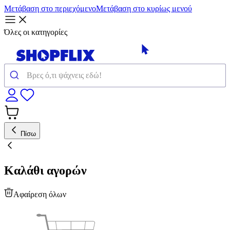
Μετάβαση στο περιεχόμενο
Μετάβαση στο κυρίως μενού
Όλες οι κατηγορίες
Πίσω
Καλάθι αγορών
Αφαίρεση όλων