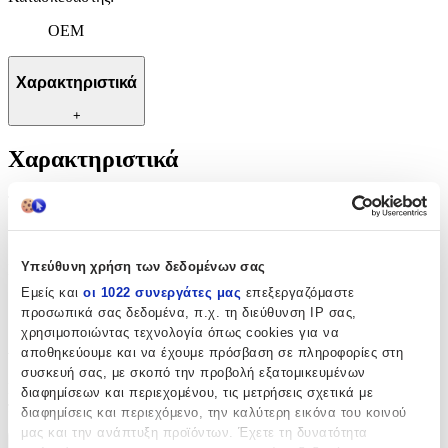
OEM
Χαρακτηριστικά
+
Χαρακτηριστικά
Τύπος
:
Μπρελόκ
Υπεύθυνη χρήση των δεδομένων σας
Κατασκευαστής
:
Εμείς και
οι 1022 συνεργάτες μας
επεξεργαζόμαστε
OEM
προσωπικά σας δεδομένα, π.χ. τη διεύθυνση IP σας,
χρησιμοποιώντας τεχνολογία όπως cookies για να
Αξιολογήσεις
αποθηκεύουμε και να έχουμε πρόσβαση σε πληροφορίες στη
συσκευή σας, με σκοπό την προβολή εξατομικευμένων
Προς το παρόν δεν υπάρχουν άλλες αξιολογήσεις. Όταν
διαφημίσεων και περιεχομένου, τις μετρήσεις σχετικά με
προστεθούν, θα εμφανιστούν εδώ.
διαφημίσεις και περιεχόμενο, την καλύτερη εικόνα του κοινού
μας και την ανάπτυξη προϊόντων. Έχετε τη δυνατότητα