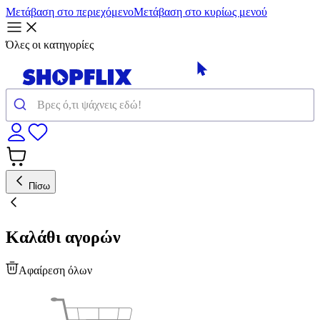
Μετάβαση στο περιεχόμενο
Μετάβαση στο κυρίως μενού
Όλες οι κατηγορίες
Πίσω
Καλάθι αγορών
Αφαίρεση όλων