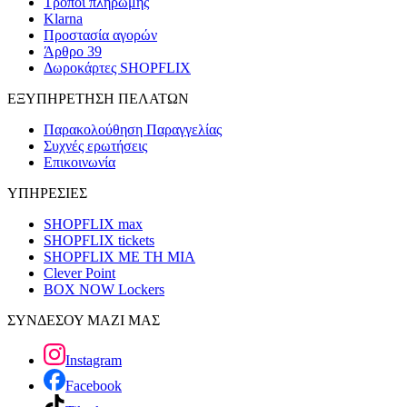
Τρόποι πληρωμής
Klarna
Προστασία αγορών
Άρθρο 39
Δωροκάρτες SHOPFLIX
ΕΞΥΠΗΡΕΤΗΣΗ ΠΕΛΑΤΩΝ
Παρακολούθηση Παραγγελίας
Συχνές ερωτήσεις
Επικοινωνία
ΥΠΗΡΕΣΙΕΣ
SHOPFLIX max
SHOPFLIX tickets
SHOPFLIX ΜΕ ΤΗ ΜΙΑ
Clever Point
BOX NOW Lockers
ΣΥΝΔΕΣΟΥ ΜΑΖΙ ΜΑΣ
Instagram
Facebook