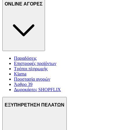
στη συσκευή σας, με σκοπό την προβολή εξατομικευμένων
ONLINE ΑΓΟΡΕΣ
διαφημίσεων και περιεχομένου, τις μετρήσεις σχετικά με
διαφημίσεις και περιεχόμενο, την καλύτερη εικόνα του κοινού
μας και την ανάπτυξη προϊόντων. Επίσης, κοινοποιούμε
πληροφορίες σχετικά με την από μέρους σας χρήση της
τοποθεσίας μας στους συνεργάτες μέσων κοινωνικής
δικτύωσης, διαφημίσεων και ανάλυσης.
Παραδόσεις
Επιστροφές προϊόντων
Τρόποι πληρωμής
Klarna
Προστασία αγορών
Άρθρο 39
Δωροκάρτες SHOPFLIX
ΕΞΥΠΗΡΕΤΗΣΗ ΠΕΛΑΤΩΝ