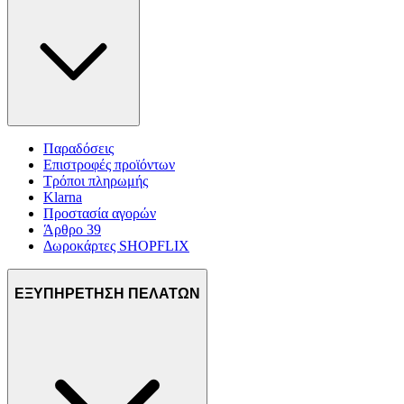
διαφημίσεων και περιεχομένου, τις μετρήσεις σχετικά με
διαφημίσεις και περιεχόμενο, την καλύτερη εικόνα του κοινού
μας και την ανάπτυξη προϊόντων. Επίσης, κοινοποιούμε
πληροφορίες σχετικά με την από μέρους σας χρήση της
τοποθεσίας μας στους συνεργάτες μέσων κοινωνικής
δικτύωσης, διαφημίσεων και ανάλυσης.
Παραδόσεις
Επιστροφές προϊόντων
Τρόποι πληρωμής
Klarna
Προστασία αγορών
Άρθρο 39
Δωροκάρτες SHOPFLIX
ΕΞΥΠΗΡΕΤΗΣΗ ΠΕΛΑΤΩΝ