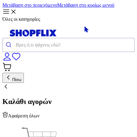
Μετάβαση στο περιεχόμενο
Μετάβαση στο κυρίως μενού
Όλες οι κατηγορίες
Πίσω
Καλάθι αγορών
Αφαίρεση όλων