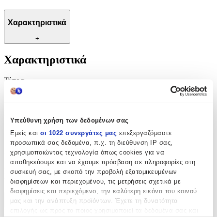
Χαρακτηριστικά
+
Χαρακτηριστικά
Τύπος
:
Μπρελόκ
Κατασκευαστής
:
Υπεύθυνη χρήση των δεδομένων σας
OEM
Εμείς και
οι 1022 συνεργάτες μας
επεξεργαζόμαστε
προσωπικά σας δεδομένα, π.χ. τη διεύθυνση IP σας,
Αξιολογήσεις
χρησιμοποιώντας τεχνολογία όπως cookies για να
αποθηκεύουμε και να έχουμε πρόσβαση σε πληροφορίες στη
Προς το παρόν δεν υπάρχουν άλλες αξιολογήσεις. Όταν
συσκευή σας, με σκοπό την προβολή εξατομικευμένων
προστεθούν, θα εμφανιστούν εδώ.
διαφημίσεων και περιεχομένου, τις μετρήσεις σχετικά με
διαφημίσεις και περιεχόμενο, την καλύτερη εικόνα του κοινού
μας και την ανάπτυξη προϊόντων. Έχετε τη δυνατότητα
Πώς υπολογίζεται η βαθμολογία
επιλογής ως προς το ποιος χρησιμοποιεί τα δεδομένα σας και
Η τελική βαθμολογία βασίζεται αποκλειστικά σε κριτικές χρηστών