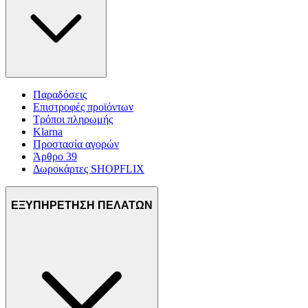
Παραδόσεις
Επιστροφές προϊόντων
Τρόποι πληρωμής
Klarna
Προστασία αγορών
Άρθρο 39
Δωροκάρτες SHOPFLIX
ΕΞΥΠΗΡΕΤΗΣΗ ΠΕΛΑΤΩΝ