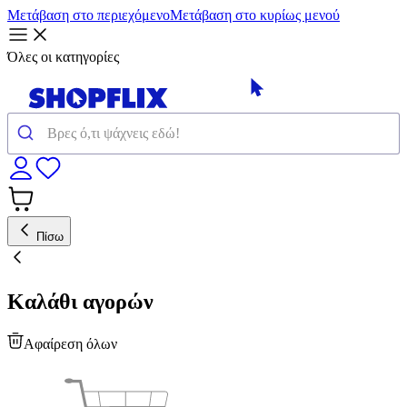
Μετάβαση στο περιεχόμενο
Μετάβαση στο κυρίως μενού
Όλες οι κατηγορίες
Πίσω
Καλάθι αγορών
Αφαίρεση όλων