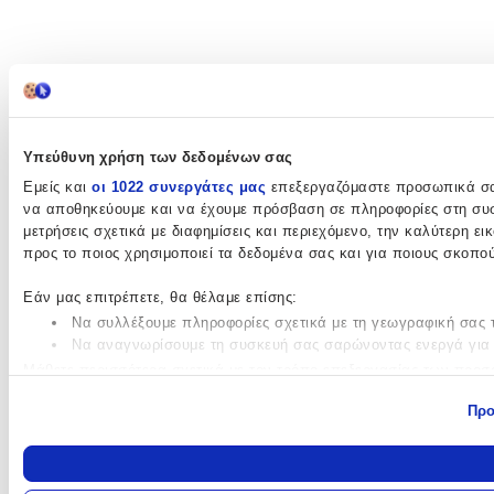
Υπεύθυνη χρήση των δεδομένων σας
Εμείς και
οι 1022 συνεργάτες μας
επεξεργαζόμαστε προσωπικά σας
να αποθηκεύουμε και να έχουμε πρόσβαση σε πληροφορίες στη συσ
μετρήσεις σχετικά με διαφημίσεις και περιεχόμενο, την καλύτερη ε
προς το ποιος χρησιμοποιεί τα δεδομένα σας και για ποιους σκοπού
Εάν μας επιτρέπετε, θα θέλαμε επίσης:
Να συλλέξουμε πληροφορίες σχετικά με τη γεωγραφική σας τ
Να αναγνωρίσουμε τη συσκευή σας σαρώνοντας ενεργά για 
Μάθετε περισσότερα σχετικά με τον τρόπο επεξεργασίας των προσ
“Λεπτομέρειες”
. Μπορείτε να αλλάξετε ή να ανακαλέσετε τη συγ
Προ
Χρησιμοποιούμε cookies ώστε η τοποθεσία μας να λειτουργεί σωστά
κοινωνικής δικτύωσης και να αναλύουμε την κυκλοφορία μας. Εμεί
διεύθυνση IP σας, χρησιμοποιώντας τεχνολογία όπως cookies για