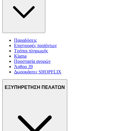
Παραδόσεις
Επιστροφές προϊόντων
Τρόποι πληρωμής
Klarna
Προστασία αγορών
Άρθρο 39
Δωροκάρτες SHOPFLIX
ΕΞΥΠΗΡΕΤΗΣΗ ΠΕΛΑΤΩΝ