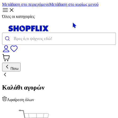
Μετάβαση στο περιεχόμενο
Μετάβαση στο κυρίως μενού
Όλες οι κατηγορίες
Πίσω
Καλάθι αγορών
Αφαίρεση όλων