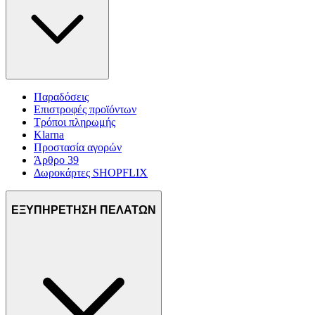
Παραδόσεις
Επιστροφές προϊόντων
Τρόποι πληρωμής
Klarna
Προστασία αγορών
Άρθρο 39
Δωροκάρτες SHOPFLIX
ΕΞΥΠΗΡΕΤΗΣΗ ΠΕΛΑΤΩΝ