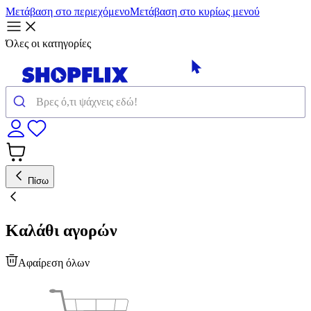
Μετάβαση στο περιεχόμενο
Μετάβαση στο κυρίως μενού
Όλες οι κατηγορίες
Πίσω
Καλάθι αγορών
Αφαίρεση όλων