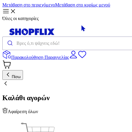
Μετάβαση στο περιεχόμενο
Μετάβαση στο κυρίως μενού
Όλες οι κατηγορίες
Παρακολούθηση Παραγγελίας
Πίσω
Καλάθι αγορών
Αφαίρεση όλων