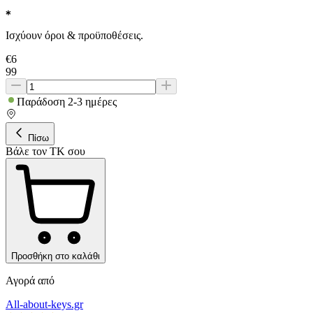
Ισχύουν όροι & προϋποθέσεις.
€
6
99
Παράδοση 2-3 ημέρες
Πίσω
Βάλε τον ΤΚ σου
Προσθήκη στο καλάθι
Αγορά από
All-about-keys.gr