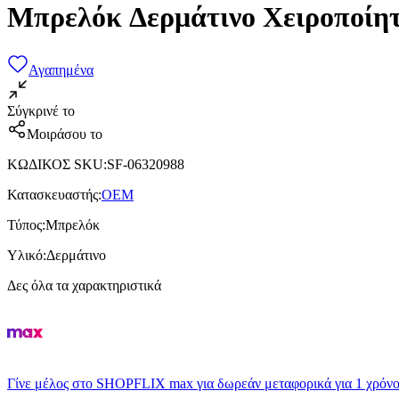
Μπρελόκ Δερμάτινο Χειροποίη
Αγαπημένα
Σύγκρινέ το
Μοιράσου το
ΚΩΔΙΚΟΣ SKU
:
SF-06320988
Κατασκευαστής
:
OEM
Τύπος
:
Μπρελόκ
Υλικό
:
Δερμάτινο
Δες όλα τα χαρακτηριστικά
Γίνε μέλος στο SHOPFLIX max για δωρεάν μεταφορικά για 1 χρόνο