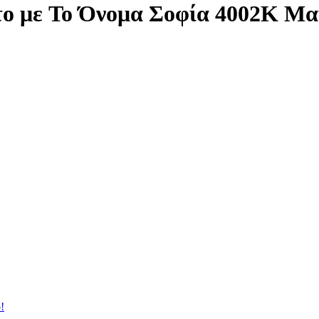
το με Το Όνομα Σοφία 4002K Μ
!