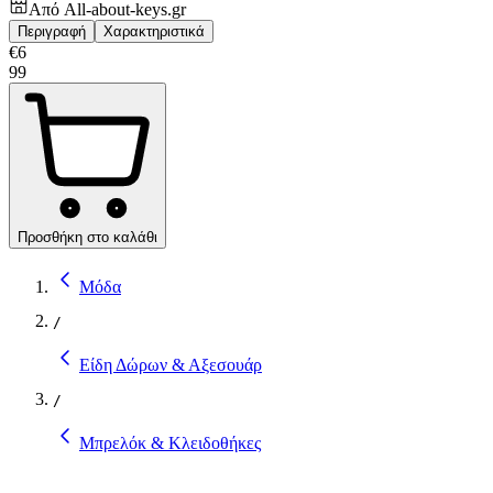
Από
All-about-keys.gr
Περιγραφή
Χαρακτηριστικά
€
6
99
Προσθήκη στο καλάθι
Μόδα
/
Είδη Δώρων & Αξεσουάρ
/
Μπρελόκ & Κλειδοθήκες