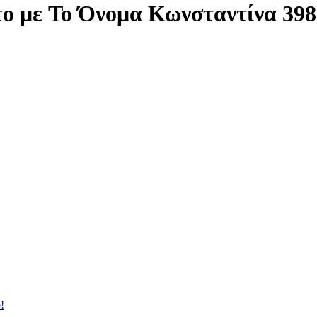
το με Το Όνομα Κωνσταντίνα 3
!