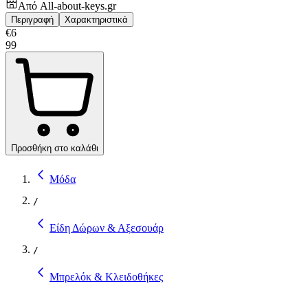
Από
All-about-keys.gr
Περιγραφή
Χαρακτηριστικά
€
6
99
Προσθήκη στο καλάθι
Μόδα
/
Είδη Δώρων & Αξεσουάρ
/
Μπρελόκ & Κλειδοθήκες