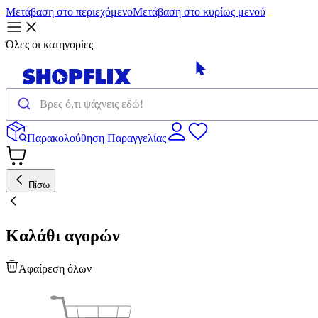
Μετάβαση στο περιεχόμενο
Μετάβαση στο κυρίως μενού
Όλες οι κατηγορίες
Παρακολούθηση Παραγγελίας
Πίσω
Καλάθι αγορών
Αφαίρεση όλων