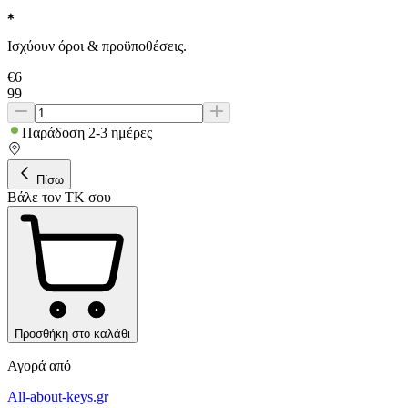
Ισχύουν όροι & προϋποθέσεις.
€
6
99
Παράδοση 2-3 ημέρες
Πίσω
Βάλε τον ΤΚ σου
Προσθήκη στο καλάθι
Αγορά από
All-about-keys.gr