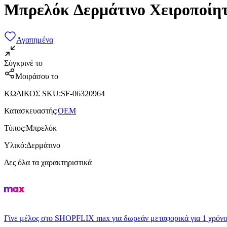
Μπρελόκ Δερμάτινο Χειροποίη
Αγαπημένα
Σύγκρινέ το
Μοιράσου το
ΚΩΔΙΚΟΣ SKU
:
SF-06320964
Κατασκευαστής
:
OEM
Τύπος
:
Μπρελόκ
Υλικό
:
Δερμάτινο
Δες όλα τα χαρακτηριστικά
Γίνε μέλος στο SHOPFLIX max για δωρεάν μεταφορικά για 1 χρόνο