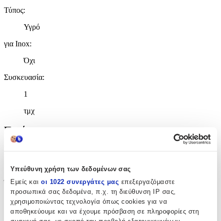
Τύπος
:
Υγρό
για Inox
:
Όχι
Συσκευασία
:
1
τμχ
Ποσότητα
Μαντηλάκια
:
Όχι
Υπεύθυνη χρήση των δεδομένων σας
Εμείς και
οι 1022 συνεργάτες μας
επεξεργαζόμαστε
Όγκος
:
προσωπικά σας δεδομένα, π.χ. τη διεύθυνση IP σας,
4000
χρησιμοποιώντας τεχνολογία όπως cookies για να
αποθηκεύουμε και να έχουμε πρόσβαση σε πληροφορίες στη
ml