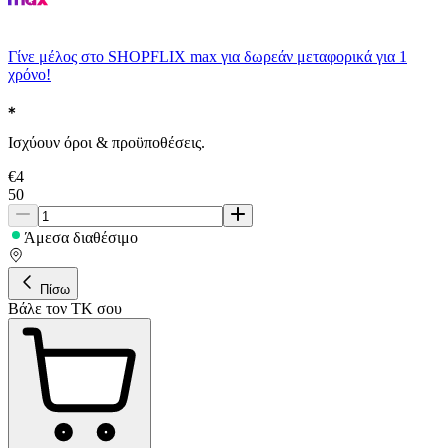
Γίνε μέλος στο SHOPFLIX max για δωρεάν μεταφορικά για 1
χρόνο!
Ισχύουν όροι & προϋποθέσεις.
€
4
50
Άμεσα διαθέσιμο
Πίσω
Βάλε τον ΤΚ σου