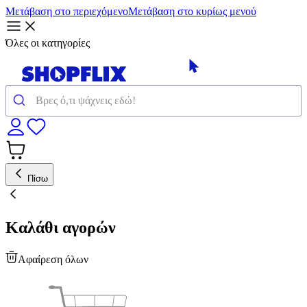
Μετάβαση στο περιεχόμενο
Μετάβαση στο κυρίως μενού
Όλες οι κατηγορίες
Πίσω
Καλάθι αγορών
Αφαίρεση όλων