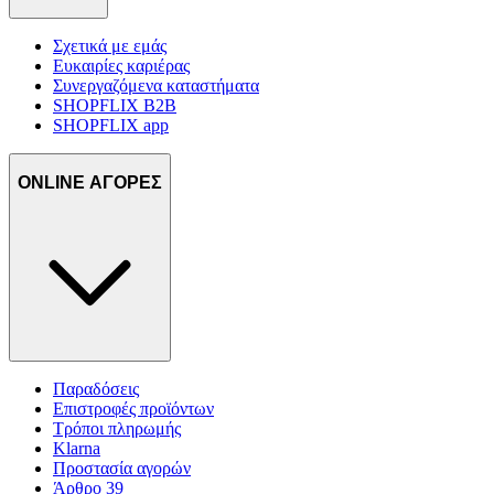
Σχετικά με εμάς
Ευκαιρίες καριέρας
Συνεργαζόμενα καταστήματα
SHOPFLIX B2B
SHOPFLIX app
ONLINE ΑΓΟΡΕΣ
Παραδόσεις
Επιστροφές προϊόντων
Τρόποι πληρωμής
Klarna
Προστασία αγορών
Άρθρο 39