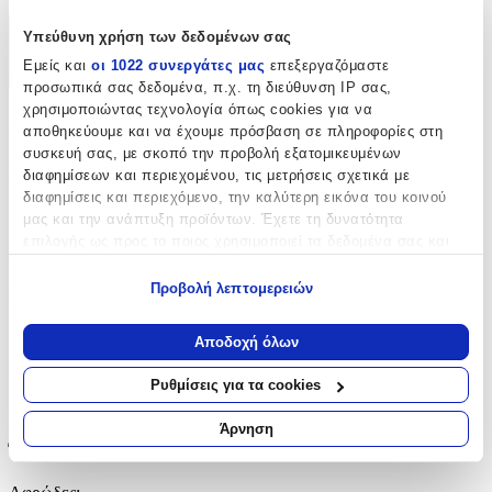
Υπεύθυνη χρήση των δεδομένων σας
Χαρακτηριστικά
Εμείς και
οι 1022 συνεργάτες μας
επεξεργαζόμαστε
+
προσωπικά σας δεδομένα, π.χ. τη διεύθυνση IP σας,
χρησιμοποιώντας τεχνολογία όπως cookies για να
Χαρακτηριστικά
αποθηκεύουμε και να έχουμε πρόσβαση σε πληροφορίες στη
συσκευή σας, με σκοπό την προβολή εξατομικευμένων
Κατασκευαστής
:
διαφημίσεων και περιεχομένου, τις μετρήσεις σχετικά με
διαφημίσεις και περιεχόμενο, την καλύτερη εικόνα του κοινού
autokolitakia.gr
μας και την ανάπτυξη προϊόντων. Έχετε τη δυνατότητα
επιλογής ως προς το ποιος χρησιμοποιεί τα δεδομένα σας και
Βασικά Χαρακτηριστικά
για ποιους σκοπούς.
Προβολή λεπτομερειών
Σχέδιο
:
Εάν μας επιτρέπετε, θα θέλαμε επίσης:
Συννεφάκια
Να συλλέξουμε πληροφορίες σχετικά με τη γεωγραφική
Αποδοχή όλων
σας τοποθεσία, οι οποίες μπορεί να είναι ακριβείς σε
Είδος
:
απόσταση μερικών μέτρων
Ρυθμίσεις για τα cookies
Να αναγνωρίσουμε τη συσκευή σας σαρώνοντας ενεργά
Τοίχου
για συγκεκριμένα χαρακτηριστικά (δακτυλικό αποτύπωμα)
Άρνηση
Μάθετε περισσότερα σχετικά με τον τρόπο επεξεργασίας των
Έξτρα Χαρακτηριστικά
προσωπικών σας δεδομένων και καθορίστε τις προτιμήσεις σας
στην
ενότητα “Λεπτομέρειες”
. Μπορείτε να αλλάξετε ή να