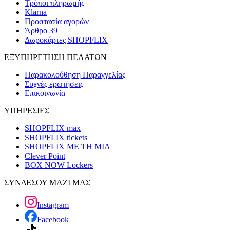
Τρόποι πληρωμής
Klarna
Προστασία αγορών
Άρθρο 39
Δωροκάρτες SHOPFLIX
ΕΞΥΠΗΡΕΤΗΣΗ ΠΕΛΑΤΩΝ
Παρακολούθηση Παραγγελίας
Συχνές ερωτήσεις
Επικοινωνία
ΥΠΗΡΕΣΙΕΣ
SHOPFLIX max
SHOPFLIX tickets
SHOPFLIX ΜΕ ΤΗ ΜΙΑ
Clever Point
BOX NOW Lockers
ΣΥΝΔΕΣΟΥ ΜΑΖΙ ΜΑΣ
Instagram
Facebook