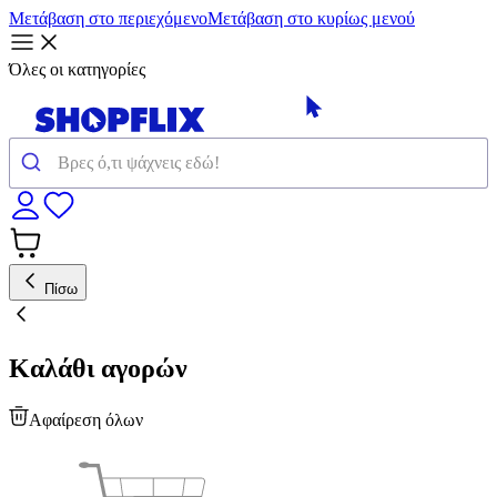
Μετάβαση στο περιεχόμενο
Μετάβαση στο κυρίως μενού
Όλες οι κατηγορίες
Πίσω
Καλάθι αγορών
Αφαίρεση όλων