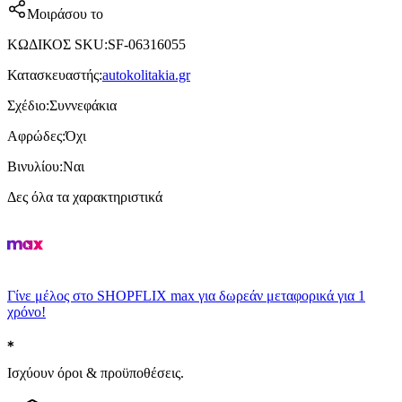
Μοιράσου το
ΚΩΔΙΚΟΣ SKU
:
SF-06316055
Κατασκευαστής
:
autokolitakia.gr
Σχέδιο
:
Συννεφάκια
Αφρώδες
:
Όχι
Βινυλίου
:
Ναι
Δες όλα τα χαρακτηριστικά
Γίνε μέλος στο SHOPFLIX max για δωρεάν μεταφορικά για 1
χρόνο!
Ισχύουν όροι & προϋποθέσεις.