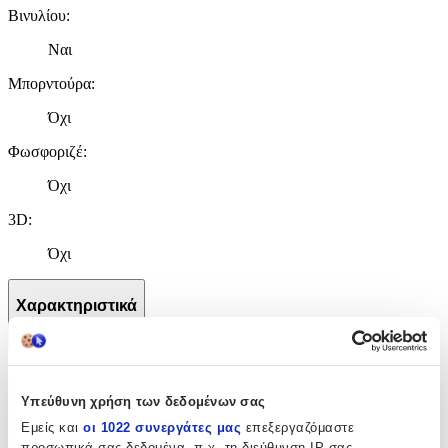
Βινυλίου
:
Ναι
Μπορντούρα
:
Όχι
Φωσφοριζέ
:
Όχι
3D
:
Όχι
Χαρακτηριστικά
+
Χαρακτηριστικά
Υπεύθυνη χρήση των δεδομένων σας
Κατασκευαστής
:
Εμείς και
οι 1022 συνεργάτες μας
επεξεργαζόμαστε
προσωπικά σας δεδομένα, π.χ. τη διεύθυνση IP σας,