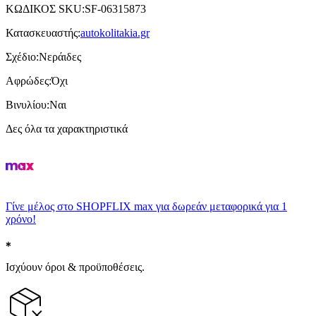
ΚΩΔΙΚΟΣ SKU
:
SF-06315873
Κατασκευαστής
:
autokolitakia.gr
Σχέδιο
:
Νεράιδες
Αφρώδες
:
Όχι
Βινυλίου
:
Ναι
Δες όλα τα χαρακτηριστικά
Γίνε μέλος στο SHOPFLIX max για δωρεάν μεταφορικά για 1
χρόνο!
Ισχύουν όροι & προϋποθέσεις.