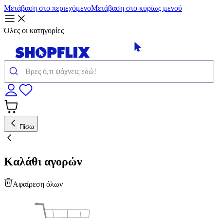
Μετάβαση στο περιεχόμενο
Μετάβαση στο κυρίως μενού
Όλες οι κατηγορίες
Πίσω
Καλάθι αγορών
Αφαίρεση όλων