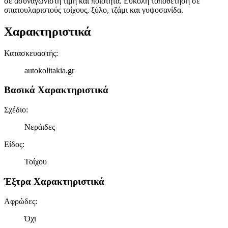
σε ασυναγώνιστη τιμή και ποιότητα. Εύκολη τοποθέτηση σε
σπατουλαριστούς τοίχους, ξύλο, τζάμι και γυψοσανίδα.
Χαρακτηριστικά
Κατασκευαστής
:
autokolitakia.gr
Βασικά Χαρακτηριστικά
Σχέδιο
:
Νεράιδες
Είδος
:
Τοίχου
Έξτρα Χαρακτηριστικά
Αφρώδες
:
Όχι