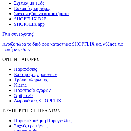
Σχετικά με εμάς
Ευκαιρίες καριέρας
Συνεργαζόμενα καταστήματα
SHOPFLIX B2B
SHOPFLIX app
Γίνε συνεργάτης!
Άνοιξε τώρα το δικό σου κατάστημα SHOPFLIX και αύξησε τις
πωλήσεις σου.
ONLINE ΑΓΟΡΕΣ
Παραδόσεις
Επιστροφές προϊόντων
Τρόποι πληρωμής
Klarna
Προστασία αγορών
Άρθρο 39
Δωροκάρτες SHOPFLIX
ΕΞΥΠΗΡΕΤΗΣΗ ΠΕΛΑΤΩΝ
Παρακολούθηση Παραγγελίας
Συχνές ερωτήσεις