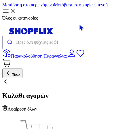
Μετάβαση στο περιεχόμενο
Μετάβαση στο κυρίως μενού
Όλες οι κατηγορίες
Παρακολούθηση Παραγγελίας
Πίσω
Καλάθι αγορών
Αφαίρεση όλων