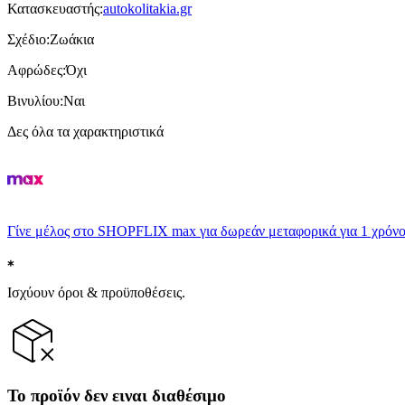
Κατασκευαστής
:
autokolitakia.gr
Σχέδιο
:
Ζωάκια
Αφρώδες
:
Όχι
Βινυλίου
:
Ναι
Δες όλα τα χαρακτηριστικά
Γίνε μέλος στο SHOPFLIX max για δωρεάν μεταφορικά για 1 χρόνο
Ισχύουν όροι & προϋποθέσεις.
Το προϊόν δεν ειναι διαθέσιμο