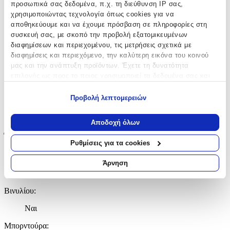
προσωπικά σας δεδομένα, π.χ. τη διεύθυνση IP σας,
Κατασκευαστής
:
χρησιμοποιώντας τεχνολογία όπως cookies για να
autokolitakia.gr
αποθηκεύουμε και να έχουμε πρόσβαση σε πληροφορίες στη
συσκευή σας, με σκοπό την προβολή εξατομικευμένων
Βασικά Χαρακτηριστικά
διαφημίσεων και περιεχομένου, τις μετρήσεις σχετικά με
διαφημίσεις και περιεχόμενο, την καλύτερη εικόνα του κοινού
Σχέδιο
:
μας και την ανάπτυξη προϊόντων. Έχετε τη δυνατότητα
επιλογής ως προς το ποιος χρησιμοποιεί τα δεδομένα σας και
Ζωάκια
για ποιους σκοπούς.
Προβολή λεπτομερειών
Είδος
:
Εάν μας επιτρέπετε, θα θέλαμε επίσης:
Τοίχου
Να συλλέξουμε πληροφορίες σχετικά με τη γεωγραφική
Αποδοχή όλων
σας τοποθεσία, οι οποίες μπορεί να είναι ακριβείς σε
Έξτρα Χαρακτηριστικά
απόσταση μερικών μέτρων
Ρυθμίσεις για τα cookies
Να αναγνωρίσουμε τη συσκευή σας σαρώνοντας ενεργά
Αφρώδες
:
για συγκεκριμένα χαρακτηριστικά (δακτυλικό αποτύπωμα)
Άρνηση
Μάθετε περισσότερα σχετικά με τον τρόπο επεξεργασίας των
Όχι
προσωπικών σας δεδομένων και καθορίστε τις προτιμήσεις σας
Βινυλίου
:
στην
ενότητα “Λεπτομέρειες”
. Μπορείτε να αλλάξετε ή να
ανακαλέσετε τη συγκατάθεσή σας ανά πάσα στιγμή από τη
Ναι
Δήλωση Cookies.
Μπορντούρα
: