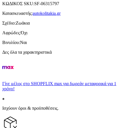
ΚΩΔΙΚΟΣ SKU
:
SF-06315797
Κατασκευαστής
:
autokolitakia.gr
Σχέδιο
:
Ζωάκια
Αφρώδες
:
Όχι
Βινυλίου
:
Ναι
Δες όλα τα χαρακτηριστικά
Γίνε μέλος στο SHOPFLIX max για δωρεάν μεταφορικά για 1
χρόνο!
Ισχύουν όροι & προϋποθέσεις.