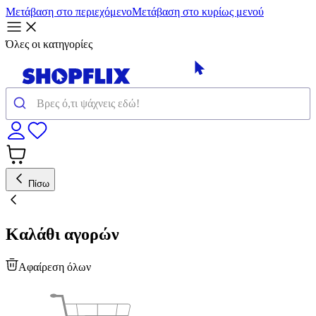
Μετάβαση στο περιεχόμενο
Μετάβαση στο κυρίως μενού
Όλες οι κατηγορίες
Πίσω
Καλάθι αγορών
Αφαίρεση όλων