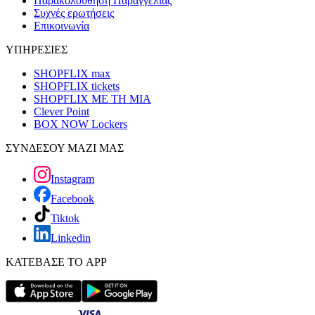
Παρακολούθηση Παραγγελίας
Συχνές ερωτήσεις
Επικοινωνία
ΥΠΗΡΕΣΙΕΣ
SHOPFLIX max
SHOPFLIX tickets
SHOPFLIX ΜΕ ΤΗ ΜΙΑ
Clever Point
BOX NOW Lockers
ΣΥΝΔΕΣΟΥ ΜΑΖΙ ΜΑΣ
Instagram
Facebook
Tiktok
Linkedin
ΚΑΤΕΒΑΣΕ ΤΟ APP