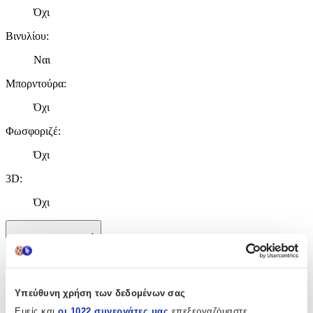
Όχι
Βινυλίου
:
Ναι
Μπορντούρα
:
Όχι
Φωσφοριζέ
:
Όχι
3D
:
Όχι
Χαρακτηριστικά
+
Χαρακτηριστικά
Υπεύθυνη χρήση των δεδομένων σας
Εμείς και
οι 1022 συνεργάτες μας
επεξεργαζόμαστε