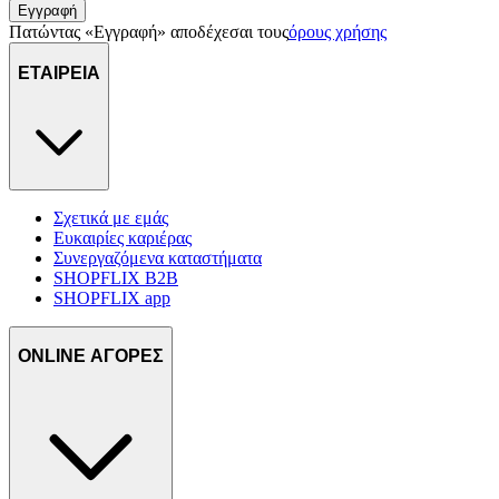
Εγγραφή
Πατώντας «Εγγραφή» αποδέχεσαι τους
όρους χρήσης
ΕΤΑΙΡΕΙΑ
Σχετικά με εμάς
Ευκαιρίες καριέρας
Συνεργαζόμενα καταστήματα
SHOPFLIX B2B
SHOPFLIX app
ONLINE ΑΓΟΡΕΣ