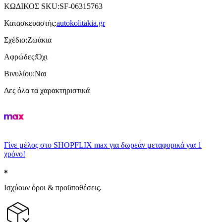
ΚΩΔΙΚΟΣ SKU
:
SF-06315763
Κατασκευαστής
:
autokolitakia.gr
Σχέδιο
:
Ζωάκια
Αφρώδες
:
Όχι
Βινυλίου
:
Ναι
Δες όλα τα χαρακτηριστικά
Γίνε μέλος στο SHOPFLIX max για δωρεάν μεταφορικά για 1
χρόνο!
Ισχύουν όροι & προϋποθέσεις.