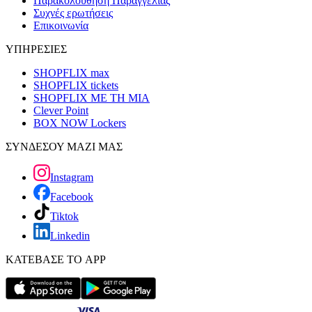
Παρακολούθηση Παραγγελίας
Συχνές ερωτήσεις
Επικοινωνία
ΥΠΗΡΕΣΙΕΣ
SHOPFLIX max
SHOPFLIX tickets
SHOPFLIX ΜΕ ΤΗ ΜΙΑ
Clever Point
BOX NOW Lockers
ΣΥΝΔΕΣΟΥ ΜΑΖΙ ΜΑΣ
Instagram
Facebook
Tiktok
Linkedin
ΚΑΤΕΒΑΣΕ ΤΟ APP