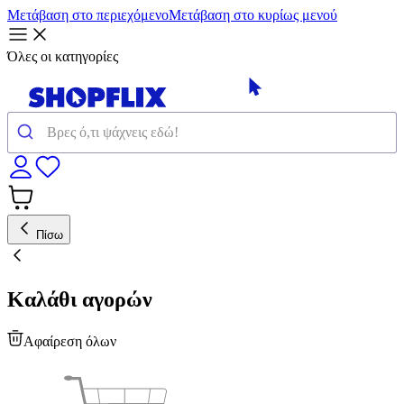
Μετάβαση στο περιεχόμενο
Μετάβαση στο κυρίως μενού
Όλες οι κατηγορίες
Πίσω
Καλάθι αγορών
Αφαίρεση όλων