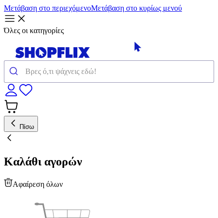
Μετάβαση στο περιεχόμενο
Μετάβαση στο κυρίως μενού
Όλες οι κατηγορίες
Πίσω
Καλάθι αγορών
Αφαίρεση όλων