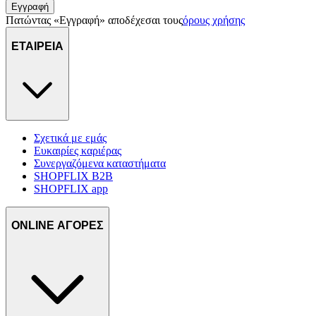
Εγγραφή
Πατώντας «Εγγραφή» αποδέχεσαι τους
όρους χρήσης
ΕΤΑΙΡΕΙΑ
Σχετικά με εμάς
Ευκαιρίες καριέρας
Συνεργαζόμενα καταστήματα
SHOPFLIX B2B
SHOPFLIX app
ONLINE ΑΓΟΡΕΣ