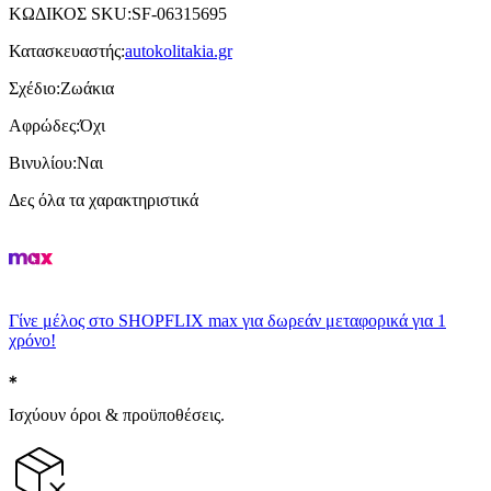
ΚΩΔΙΚΟΣ SKU
:
SF-06315695
Κατασκευαστής
:
autokolitakia.gr
Σχέδιο
:
Ζωάκια
Αφρώδες
:
Όχι
Βινυλίου
:
Ναι
Δες όλα τα χαρακτηριστικά
Γίνε μέλος στο SHOPFLIX max για δωρεάν μεταφορικά για 1
χρόνο!
Ισχύουν όροι & προϋποθέσεις.