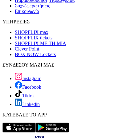
Παρακολούθηση Παραγγελίας
Συχνές ερωτήσεις
Επικοινωνία
ΥΠΗΡΕΣΙΕΣ
SHOPFLIX max
SHOPFLIX tickets
SHOPFLIX ΜΕ ΤΗ ΜΙΑ
Clever Point
BOX NOW Lockers
ΣΥΝΔΕΣΟΥ ΜΑΖΙ ΜΑΣ
Instagram
Facebook
Tiktok
Linkedin
ΚΑΤΕΒΑΣΕ ΤΟ APP