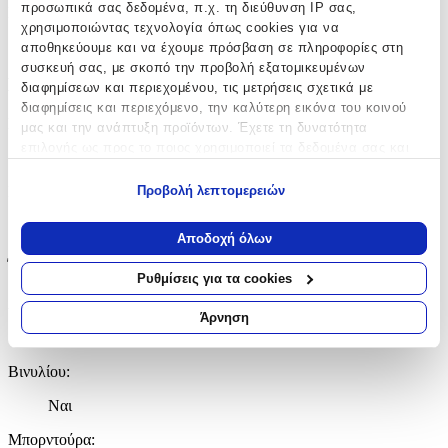
προσωπικά σας δεδομένα, π.χ. τη διεύθυνση IP σας,
Κατασκευαστής
:
χρησιμοποιώντας τεχνολογία όπως cookies για να
autokolitakia.gr
αποθηκεύουμε και να έχουμε πρόσβαση σε πληροφορίες στη
συσκευή σας, με σκοπό την προβολή εξατομικευμένων
Βασικά Χαρακτηριστικά
διαφημίσεων και περιεχομένου, τις μετρήσεις σχετικά με
διαφημίσεις και περιεχόμενο, την καλύτερη εικόνα του κοινού
Σχέδιο
:
μας και την ανάπτυξη προϊόντων. Έχετε τη δυνατότητα
επιλογής ως προς το ποιος χρησιμοποιεί τα δεδομένα σας και
Ζωάκια
για ποιους σκοπούς.
Προβολή λεπτομερειών
Είδος
:
Εάν μας επιτρέπετε, θα θέλαμε επίσης:
Τοίχου
Να συλλέξουμε πληροφορίες σχετικά με τη γεωγραφική
Αποδοχή όλων
σας τοποθεσία, οι οποίες μπορεί να είναι ακριβείς σε
Έξτρα Χαρακτηριστικά
απόσταση μερικών μέτρων
Ρυθμίσεις για τα cookies
Να αναγνωρίσουμε τη συσκευή σας σαρώνοντας ενεργά
Αφρώδες
:
για συγκεκριμένα χαρακτηριστικά (δακτυλικό αποτύπωμα)
Άρνηση
Μάθετε περισσότερα σχετικά με τον τρόπο επεξεργασίας των
Όχι
προσωπικών σας δεδομένων και καθορίστε τις προτιμήσεις σας
Βινυλίου
:
στην
ενότητα “Λεπτομέρειες”
. Μπορείτε να αλλάξετε ή να
ανακαλέσετε τη συγκατάθεσή σας ανά πάσα στιγμή από τη
Ναι
Δήλωση Cookies.
Μπορντούρα
: