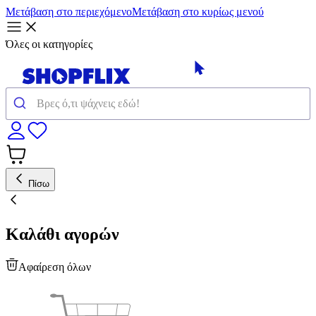
Μετάβαση στο περιεχόμενο
Μετάβαση στο κυρίως μενού
Όλες οι κατηγορίες
Πίσω
Καλάθι αγορών
Αφαίρεση όλων