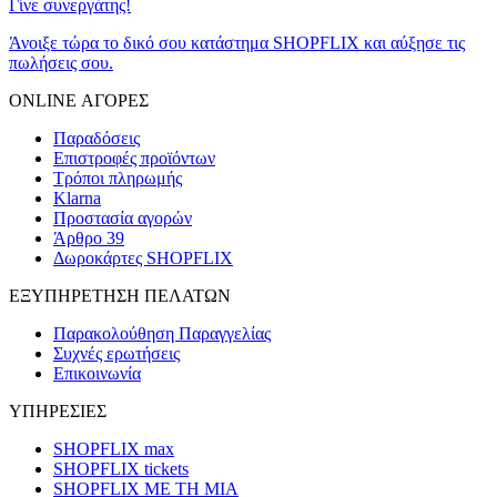
Γίνε συνεργάτης!
Άνοιξε τώρα το δικό σου κατάστημα SHOPFLIX και αύξησε τις
πωλήσεις σου.
ONLINE ΑΓΟΡΕΣ
Παραδόσεις
Επιστροφές προϊόντων
Τρόποι πληρωμής
Klarna
Προστασία αγορών
Άρθρο 39
Δωροκάρτες SHOPFLIX
ΕΞΥΠΗΡΕΤΗΣΗ ΠΕΛΑΤΩΝ
Παρακολούθηση Παραγγελίας
Συχνές ερωτήσεις
Επικοινωνία
ΥΠΗΡΕΣΙΕΣ
SHOPFLIX max
SHOPFLIX tickets
SHOPFLIX ΜΕ ΤΗ ΜΙΑ