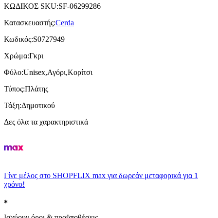
ΚΩΔΙΚΟΣ SKU
:
SF-06299286
Κατασκευαστής
:
Cerda
Κωδικός
:
S0727949
Χρώμα
:
Γκρι
Φύλο
:
Unisex,Αγόρι,Κορίτσι
Τύπος
:
Πλάτης
Τάξη
:
Δημοτικού
Δες όλα τα χαρακτηριστικά
Γίνε μέλος στο SHOPFLIX max για δωρεάν μεταφορικά για 1
χρόνο!
Ισχύουν όροι & προϋποθέσεις.