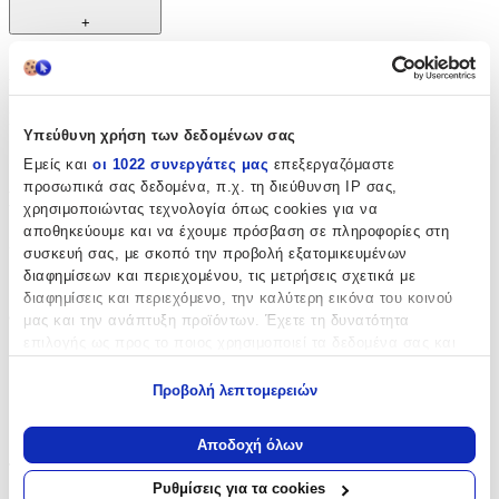
+
Χαρακτηριστικά
Κατασκευαστής
:
Υπεύθυνη χρήση των δεδομένων σας
Cerda
Εμείς και
οι 1022 συνεργάτες μας
επεξεργαζόμαστε
προσωπικά σας δεδομένα, π.χ. τη διεύθυνση IP σας,
Βασικά Χαρακτηριστικά
χρησιμοποιώντας τεχνολογία όπως cookies για να
αποθηκεύουμε και να έχουμε πρόσβαση σε πληροφορίες στη
Χρώμα
:
συσκευή σας, με σκοπό την προβολή εξατομικευμένων
διαφημίσεων και περιεχομένου, τις μετρήσεις σχετικά με
Γκρι
διαφημίσεις και περιεχόμενο, την καλύτερη εικόνα του κοινού
Φύλο
:
μας και την ανάπτυξη προϊόντων. Έχετε τη δυνατότητα
επιλογής ως προς το ποιος χρησιμοποιεί τα δεδομένα σας και
Unisex
για ποιους σκοπούς.
Προβολή λεπτομερειών
Αγόρι
Εάν μας επιτρέπετε, θα θέλαμε επίσης:
Κορίτσι
Να συλλέξουμε πληροφορίες σχετικά με τη γεωγραφική
Αποδοχή όλων
σας τοποθεσία, οι οποίες μπορεί να είναι ακριβείς σε
Τύπος
:
απόσταση μερικών μέτρων
Ρυθμίσεις για τα cookies