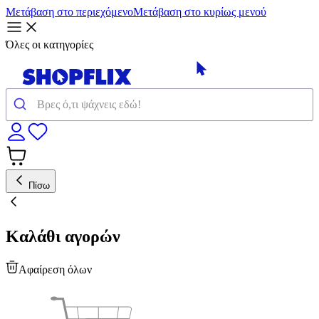
Μετάβαση στο περιεχόμενο
Μετάβαση στο κυρίως μενού
Όλες οι κατηγορίες
Πίσω
Καλάθι αγορών
Αφαίρεση όλων