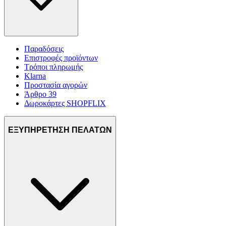
Παραδόσεις
Επιστροφές προϊόντων
Τρόποι πληρωμής
Klarna
Προστασία αγορών
Άρθρο 39
Δωροκάρτες SHOPFLIX
ΕΞΥΠΗΡΕΤΗΣΗ ΠΕΛΑΤΩΝ