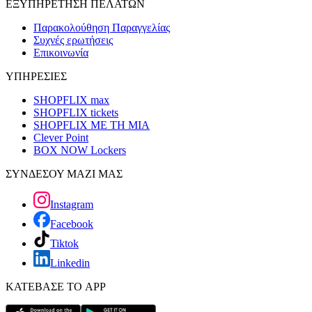
ΕΞΥΠΗΡΕΤΗΣΗ ΠΕΛΑΤΩΝ
Παρακολούθηση Παραγγελίας
Συχνές ερωτήσεις
Επικοινωνία
ΥΠΗΡΕΣΙΕΣ
SHOPFLIX max
SHOPFLIX tickets
SHOPFLIX ΜΕ ΤΗ ΜΙΑ
Clever Point
BOX NOW Lockers
ΣΥΝΔΕΣΟΥ ΜΑΖΙ ΜΑΣ
Instagram
Facebook
Tiktok
Linkedin
ΚΑΤΕΒΑΣΕ ΤΟ APP