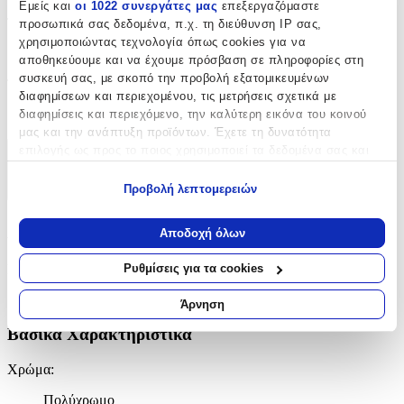
Εμείς και
οι 1022 συνεργάτες μας
επεξεργαζόμαστε
Τύπος
:
προσωπικά σας δεδομένα, π.χ. τη διεύθυνση IP σας,
χρησιμοποιώντας τεχνολογία όπως cookies για να
Πλάτης
αποθηκεύουμε και να έχουμε πρόσβαση σε πληροφορίες στη
συσκευή σας, με σκοπό την προβολή εξατομικευμένων
Τάξη
:
διαφημίσεων και περιεχομένου, τις μετρήσεις σχετικά με
Νηπιαγωγείου
διαφημίσεις και περιεχόμενο, την καλύτερη εικόνα του κοινού
μας και την ανάπτυξη προϊόντων. Έχετε τη δυνατότητα
επιλογής ως προς το ποιος χρησιμοποιεί τα δεδομένα σας και
Χαρακτηριστικά
για ποιους σκοπούς.
Προβολή λεπτομερειών
+
Εάν μας επιτρέπετε, θα θέλαμε επίσης:
Να συλλέξουμε πληροφορίες σχετικά με τη γεωγραφική
Χαρακτηριστικά
Αποδοχή όλων
σας τοποθεσία, οι οποίες μπορεί να είναι ακριβείς σε
απόσταση μερικών μέτρων
Κατασκευαστής
:
Ρυθμίσεις για τα cookies
Να αναγνωρίσουμε τη συσκευή σας σαρώνοντας ενεργά
για συγκεκριμένα χαρακτηριστικά (δακτυλικό αποτύπωμα)
OEM
Άρνηση
Μάθετε περισσότερα σχετικά με τον τρόπο επεξεργασίας των
Βασικά Χαρακτηριστικά
προσωπικών σας δεδομένων και καθορίστε τις προτιμήσεις σας
στην
ενότητα “Λεπτομέρειες”
. Μπορείτε να αλλάξετε ή να
Χρώμα
:
ανακαλέσετε τη συγκατάθεσή σας ανά πάσα στιγμή από τη
Δήλωση Cookies.
Πολύχρωμο