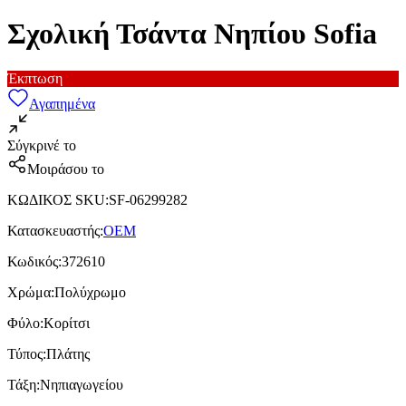
Σχολική Τσάντα Νηπίου Sofia
Έκπτωση
Αγαπημένα
Σύγκρινέ το
Μοιράσου το
ΚΩΔΙΚΟΣ SKU
:
SF-06299282
Κατασκευαστής
:
OEM
Κωδικός
:
372610
Χρώμα
:
Πολύχρωμο
Φύλο
:
Κορίτσι
Τύπος
:
Πλάτης
Τάξη
:
Νηπιαγωγείου