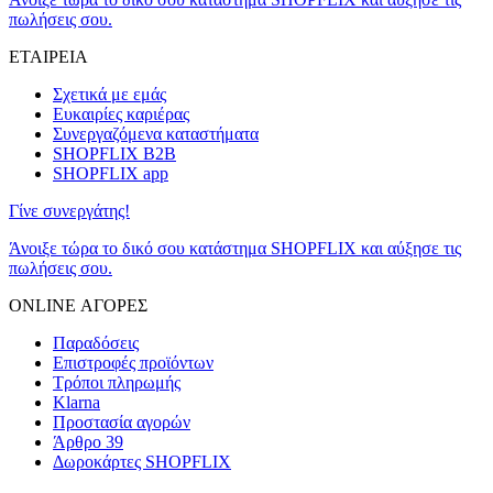
πωλήσεις σου.
ΕΤΑΙΡΕΙΑ
Σχετικά με εμάς
Ευκαιρίες καριέρας
Συνεργαζόμενα καταστήματα
SHOPFLIX B2B
SHOPFLIX app
Γίνε συνεργάτης!
Άνοιξε τώρα το δικό σου κατάστημα SHOPFLIX και αύξησε τις
πωλήσεις σου.
ONLINE ΑΓΟΡΕΣ
Παραδόσεις
Επιστροφές προϊόντων
Τρόποι πληρωμής
Klarna
Προστασία αγορών
Άρθρο 39
Δωροκάρτες SHOPFLIX