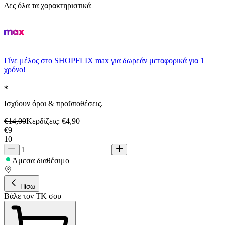
Δες όλα τα χαρακτηριστικά
Γίνε μέλος στο SHOPFLIX max για δωρεάν μεταφορικά για 1
χρόνο!
Ισχύουν όροι & προϋποθέσεις.
€
14,00
Κερδίζεις
: €
4,90
€
9
10
Άμεσα διαθέσιμο
Πίσω
Βάλε τον ΤΚ σου