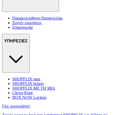
Παρακολούθηση Παραγγελίας
Συχνές ερωτήσεις
Επικοινωνία
ΥΠΗΡΕΣΙΕΣ
SHOPFLIX max
SHOPFLIX tickets
SHOPFLIX ΜΕ ΤΗ ΜΙΑ
Clever Point
BOX NOW Lockers
Γίνε συνεργάτης!
Άνοιξε τώρα το δικό σου κατάστημα SHOPFLIX και αύξησε τις