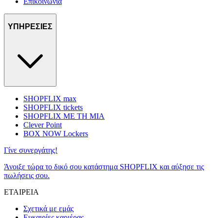
Επικοινωνία
ΥΠΗΡΕΣΙΕΣ
SHOPFLIX max
SHOPFLIX tickets
SHOPFLIX ΜΕ ΤΗ ΜΙΑ
Clever Point
BOX NOW Lockers
Γίνε συνεργάτης!
Άνοιξε τώρα το δικό σου κατάστημα SHOPFLIX και αύξησε τις
πωλήσεις σου.
ΕΤΑΙΡΕΙΑ
Σχετικά με εμάς
Ευκαιρίες καριέρας