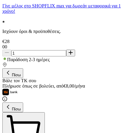
Γίνε μέλος στο SHOPFLIX max για δωρεάν μεταφορικά για 1
χρόνο!
Ισχύουν όροι & προϋποθέσεις.
€
28
00
Παράδοση 2-3 ημέρες
Πίσω
Βάλε τον ΤΚ σου
Πλήρωσε όπως σε βολεύει
,
από
€
8,00
/
μήνα
Πίσω