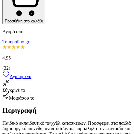
Προσθήκη στο καλάθι
Αγορά από
Trampolino.gr
4.95
(
32
)
Αγαπημένα
Σύγκρινέ το
Μοιράσου το
Περιγραφή
Παιδικό εκπαιδευτικό παιχνίδι κατασκευών. Προσφέρει στα παιδιά
δημιουργικό παιχνίδι, αναπτύσσοντας παράλληλα την φαντασία και
την λεπτή κινητικότητα. Τα παιδιά θα περάσουν ευχάριστα το χρόνο