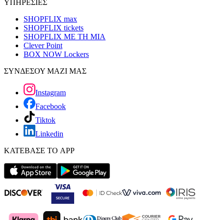
ΥΠΗΡΕΣΙΕΣ
SHOPFLIX max
SHOPFLIX tickets
SHOPFLIX ΜΕ ΤΗ ΜΙΑ
Clever Point
BOX NOW Lockers
ΣΥΝΔΕΣΟΥ ΜΑΖΙ ΜΑΣ
Instagram
Facebook
Tiktok
Linkedin
ΚΑΤΕΒΑΣΕ ΤΟ APP