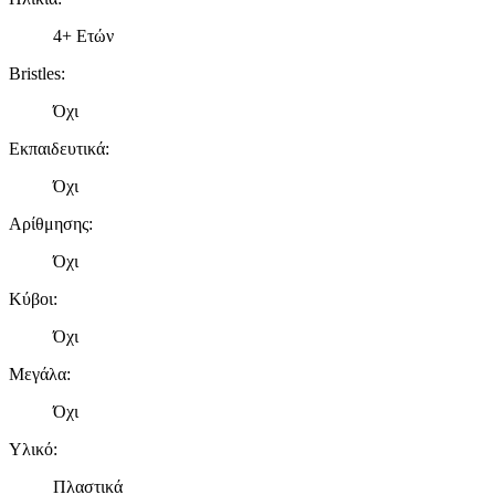
παρέχουμε λειτουργίες μέσων κοινωνικής δικτύωσης και να
4+ Ετών
αναλύουμε την κυκλοφορία μας. Εμείς και οι 1022 συνεργάτες
μας επεξεργαζόμαστε προσωπικά σας δεδομένα, π.χ. τη
Bristles
:
διεύθυνση IP σας, χρησιμοποιώντας τεχνολογία όπως cookies
για να αποθηκεύουμε και να έχουμε πρόσβαση σε πληροφορίες
Όχι
στη συσκευή σας, με σκοπό την προβολή εξατομικευμένων
διαφημίσεων και περιεχομένου, τις μετρήσεις σχετικά με
Εκπαιδευτικά
:
διαφημίσεις και περιεχόμενο, την καλύτερη εικόνα του κοινού
Όχι
μας και την ανάπτυξη προϊόντων. Επίσης, κοινοποιούμε
πληροφορίες σχετικά με την από μέρους σας χρήση της
Αρίθμησης
:
τοποθεσίας μας στους συνεργάτες μέσων κοινωνικής
δικτύωσης, διαφημίσεων και ανάλυσης.
Όχι
Κύβοι
:
Όχι
Μεγάλα
:
Όχι
Υλικό
:
Πλαστικά