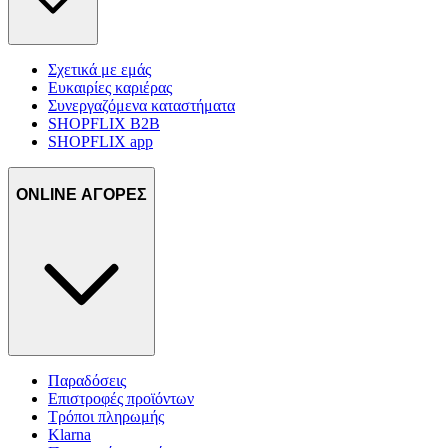
Σχετικά με εμάς
Ευκαιρίες καριέρας
Συνεργαζόμενα καταστήματα
SHOPFLIX B2B
SHOPFLIX app
ONLINE ΑΓΟΡΕΣ
Παραδόσεις
Επιστροφές προϊόντων
Τρόποι πληρωμής
Klarna