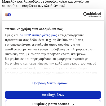
Μπρελόκ ρόζ λαγουδάκι με λουράκι κρίκο και γάντζο για
περισσότερη ασφάλεια των κλειδιών σας!
Χαρακτηριστικά
Τύπος
:
Υπεύθυνη χρήση των δεδομένων σας
Μπρελόκ
Εμείς και
οι 1022 συνεργάτες μας
επεξεργαζόμαστε
προσωπικά σας δεδομένα, π.χ. τη διεύθυνση IP σας,
Κατασκευαστής
:
χρησιμοποιώντας τεχνολογία όπως cookies για να
αποθηκεύουμε και να έχουμε πρόσβαση σε πληροφορίες στη
OEM
συσκευή σας, με σκοπό την προβολή εξατομικευμένων
διαφημίσεων και περιεχομένου, τις μετρήσεις σχετικά με
Χαρακτηριστικά
διαφημίσεις και περιεχόμενο, την καλύτερη εικόνα του κοινού
μας και την ανάπτυξη προϊόντων. Έχετε τη δυνατότητα
+
επιλογής ως προς το ποιος χρησιμοποιεί τα δεδομένα σας και
για ποιους σκοπούς.
Χαρακτηριστικά
Προβολή λεπτομερειών
Εάν μας επιτρέπετε, θα θέλαμε επίσης:
Τύπος
:
Να συλλέξουμε πληροφορίες σχετικά με τη γεωγραφική
Αποδοχή όλων
σας τοποθεσία, οι οποίες μπορεί να είναι ακριβείς σε
Μπρελόκ
απόσταση μερικών μέτρων
Ρυθμίσεις για τα cookies