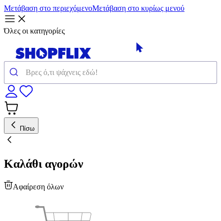
Μετάβαση στο περιεχόμενο
Μετάβαση στο κυρίως μενού
Όλες οι κατηγορίες
Πίσω
Καλάθι αγορών
Αφαίρεση όλων