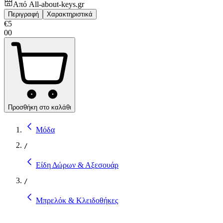
Από
All-about-keys.gr
Περιγραφή
Χαρακτηριστικά
€
5
00
Προσθήκη στο καλάθι
Μόδα
/
Είδη Δώρων & Αξεσουάρ
/
Μπρελόκ & Κλειδοθήκες