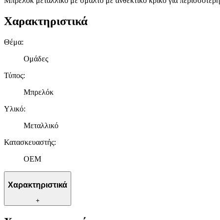
Μπρελόκ μεταλλικό με σμάλτο με ανθεκτικό κρίκο για περισσότερη
Χαρακτηριστικά
Θέμα
:
Ομάδες
Τύπος
:
Μπρελόκ
Υλικό
:
Μεταλλικό
Κατασκευαστής
:
OEM
Χαρακτηριστικά
+