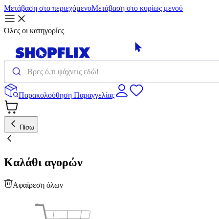
Μετάβαση στο περιεχόμενο
Μετάβαση στο κυρίως μενού
Όλες οι κατηγορίες
Παρακολούθηση Παραγγελίας
Πίσω
Καλάθι αγορών
Αφαίρεση όλων