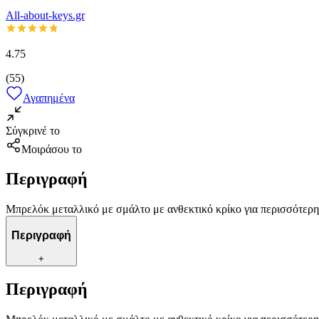
All-about-keys.gr
4.75
(
55
)
Αγαπημένα
Σύγκρινέ το
Μοιράσου το
Περιγραφή
Μπρελόκ μεταλλικό με σμάλτο με ανθεκτικό κρίκο για περισσότερη
Περιγραφή
+
Περιγραφή