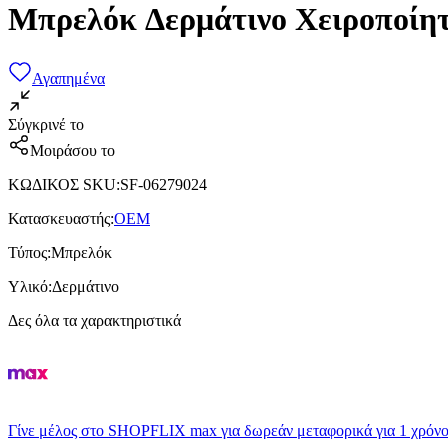
Μπρελόκ Δερμάτινο Χειροποίη
Αγαπημένα
Σύγκρινέ το
Μοιράσου το
ΚΩΔΙΚΟΣ SKU
:
SF-06279024
Κατασκευαστής
:
OEM
Τύπος
:
Μπρελόκ
Υλικό
:
Δερμάτινο
Δες όλα τα χαρακτηριστικά
Γίνε μέλος στο SHOPFLIX max για δωρεάν μεταφορικά για 1 χρόνο