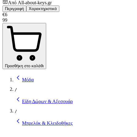
Από
All-about-keys.gr
Περιγραφή
Χαρακτηριστικά
€
6
99
Προσθήκη στο καλάθι
Μόδα
/
Είδη Δώρων & Αξεσουάρ
/
Μπρελόκ & Κλειδοθήκες