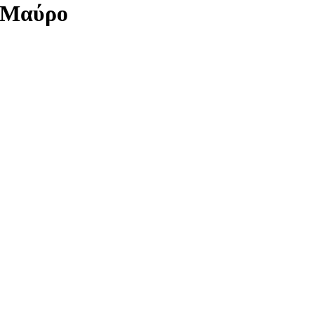
K Μαύρο