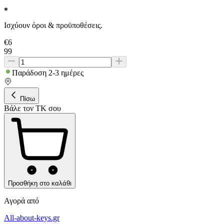
Ισχύουν όροι & προϋποθέσεις.
€
6
99
Παράδοση 2-3 ημέρες
Πίσω
Βάλε τον ΤΚ σου
Προσθήκη στο καλάθι
Αγορά από
All-about-keys.gr