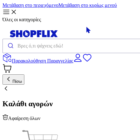
Μετάβαση στο περιεχόμενο
Μετάβαση στο κυρίως μενού
Όλες οι κατηγορίες
Παρακολούθηση Παραγγελίας
Πίσω
Καλάθι αγορών
Αφαίρεση όλων