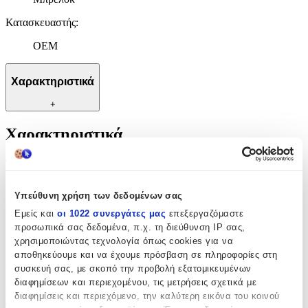
Κατασκευαστής
:
OEM
Χαρακτηριστικά
+
Χαρακτηριστικά
Τύπος
:
Μπρελόκ
Υπεύθυνη χρήση των δεδομένων σας
Κατασκευαστής
:
Εμείς και
οι 1022 συνεργάτες μας
επεξεργαζόμαστε
προσωπικά σας δεδομένα, π.χ. τη διεύθυνση IP σας,
OEM
χρησιμοποιώντας τεχνολογία όπως cookies για να
αποθηκεύουμε και να έχουμε πρόσβαση σε πληροφορίες στη
Αξιολογήσεις
συσκευή σας, με σκοπό την προβολή εξατομικευμένων
διαφημίσεων και περιεχομένου, τις μετρήσεις σχετικά με
Προς το παρόν δεν υπάρχουν άλλες αξιολογήσεις. Όταν
διαφημίσεις και περιεχόμενο, την καλύτερη εικόνα του κοινού
προστεθούν, θα εμφανιστούν εδώ.