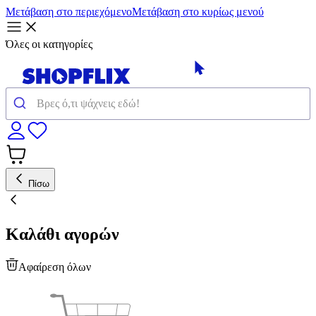
Μετάβαση στο περιεχόμενο
Μετάβαση στο κυρίως μενού
Όλες οι κατηγορίες
Πίσω
Καλάθι αγορών
Αφαίρεση όλων