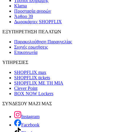
Τρόποι πληρωμής
Klarna
Προστασία αγορών
Άρθρο 39
Δωροκάρτες SHOPFLIX
ΕΞΥΠΗΡΕΤΗΣΗ ΠΕΛΑΤΩΝ
Παρακολούθηση Παραγγελίας
Συχνές ερωτήσεις
Επικοινωνία
ΥΠΗΡΕΣΙΕΣ
SHOPFLIX max
SHOPFLIX tickets
SHOPFLIX ΜΕ ΤΗ ΜΙΑ
Clever Point
BOX NOW Lockers
ΣΥΝΔΕΣΟΥ ΜΑΖΙ ΜΑΣ
Instagram
Facebook