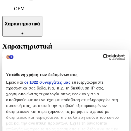
OEM
Χαρακτηριστικά
+
Χαρακτηριστικά
Τύπος
:
Μπρελόκ
Υπεύθυνη χρήση των δεδομένων σας
Κατασκευαστής
:
Εμείς και
οι 1022 συνεργάτες μας
επεξεργαζόμαστε
OEM
προσωπικά σας δεδομένα, π.χ. τη διεύθυνση IP σας,
χρησιμοποιώντας τεχνολογία όπως cookies για να
Αξιολογήσεις
αποθηκεύουμε και να έχουμε πρόσβαση σε πληροφορίες στη
συσκευή σας, με σκοπό την προβολή εξατομικευμένων
διαφημίσεων και περιεχομένου, τις μετρήσεις σχετικά με
Προς το παρόν δεν υπάρχουν άλλες αξιολογήσεις. Όταν
διαφημίσεις και περιεχόμενο, την καλύτερη εικόνα του κοινού
προστεθούν, θα εμφανιστούν εδώ.
μας και την ανάπτυξη προϊόντων. Έχετε τη δυνατότητα
επιλογής ως προς το ποιος χρησιμοποιεί τα δεδομένα σας και