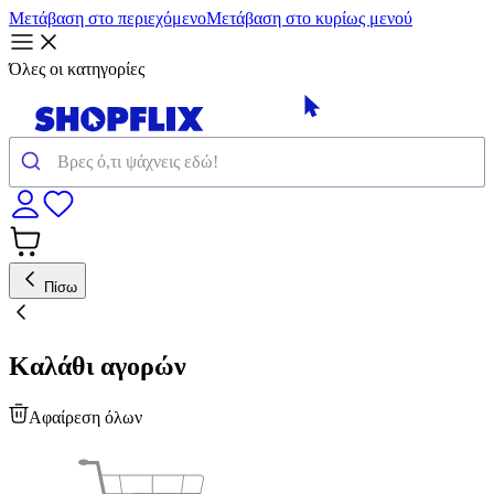
Μετάβαση στο περιεχόμενο
Μετάβαση στο κυρίως μενού
Όλες οι κατηγορίες
Πίσω
Καλάθι αγορών
Αφαίρεση όλων