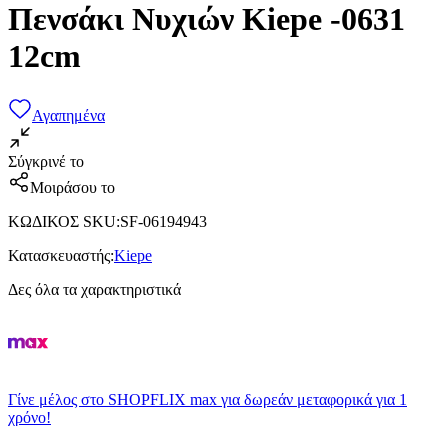
Πενσάκι Νυχιών Kiepe -0631
12cm
Αγαπημένα
Σύγκρινέ το
Μοιράσου το
ΚΩΔΙΚΟΣ SKU
:
SF-06194943
Κατασκευαστής
:
Kiepe
Δες όλα τα χαρακτηριστικά
Γίνε μέλος στο SHOPFLIX max για δωρεάν μεταφορικά για 1
χρόνο!