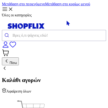
Μετάβαση στο περιεχόμενο
Μετάβαση στο κυρίως μενού
Όλες οι κατηγορίες
Πίσω
Καλάθι αγορών
Αφαίρεση όλων