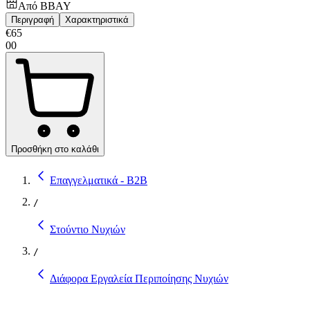
Από
BBAY
Περιγραφή
Χαρακτηριστικά
€
65
00
Προσθήκη στο καλάθι
Επαγγελματικά - B2B
/
Στούντιο Νυχιών
/
Διάφορα Εργαλεία Περιποίησης Νυχιών