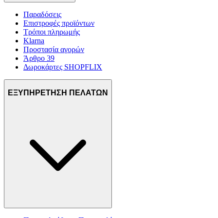
Παραδόσεις
Επιστροφές προϊόντων
Τρόποι πληρωμής
Klarna
Προστασία αγορών
Άρθρο 39
Δωροκάρτες SHOPFLIX
ΕΞΥΠΗΡΕΤΗΣΗ ΠΕΛΑΤΩΝ