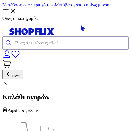
Μετάβαση στο περιεχόμενο
Μετάβαση στο κυρίως μενού
Όλες οι κατηγορίες
Πίσω
Καλάθι αγορών
Αφαίρεση όλων