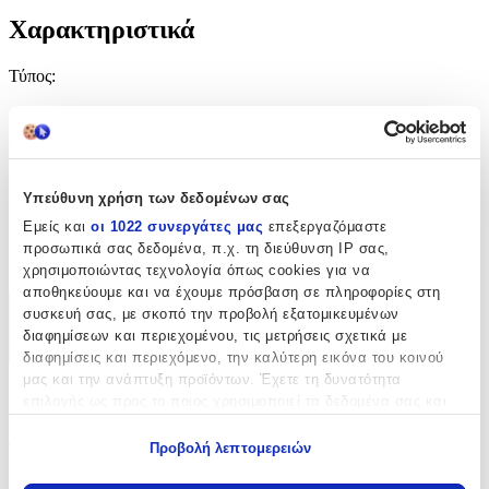
Χαρακτηριστικά
Τύπος
:
Μπρελόκ
Υλικό
:
Μεταλλικό
Υπεύθυνη χρήση των δεδομένων σας
Κατασκευαστής
:
Εμείς και
οι 1022 συνεργάτες μας
επεξεργαζόμαστε
προσωπικά σας δεδομένα, π.χ. τη διεύθυνση IP σας,
OEM
χρησιμοποιώντας τεχνολογία όπως cookies για να
αποθηκεύουμε και να έχουμε πρόσβαση σε πληροφορίες στη
συσκευή σας, με σκοπό την προβολή εξατομικευμένων
Χαρακτηριστικά
διαφημίσεων και περιεχομένου, τις μετρήσεις σχετικά με
+
διαφημίσεις και περιεχόμενο, την καλύτερη εικόνα του κοινού
μας και την ανάπτυξη προϊόντων. Έχετε τη δυνατότητα
Χαρακτηριστικά
επιλογής ως προς το ποιος χρησιμοποιεί τα δεδομένα σας και
για ποιους σκοπούς.
Τύπος
:
Προβολή λεπτομερειών
Εάν μας επιτρέπετε, θα θέλαμε επίσης:
Μπρελόκ