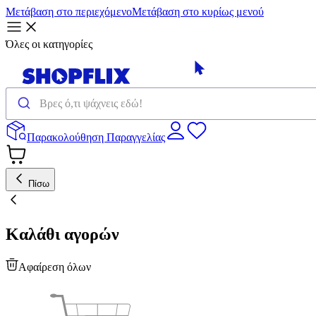
Μετάβαση στο περιεχόμενο
Μετάβαση στο κυρίως μενού
Όλες οι κατηγορίες
Παρακολούθηση Παραγγελίας
Πίσω
Καλάθι αγορών
Αφαίρεση όλων