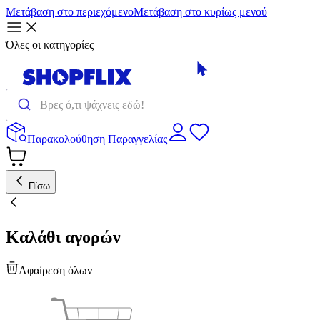
Μετάβαση στο περιεχόμενο
Μετάβαση στο κυρίως μενού
Όλες οι κατηγορίες
Παρακολούθηση Παραγγελίας
Πίσω
Καλάθι αγορών
Αφαίρεση όλων