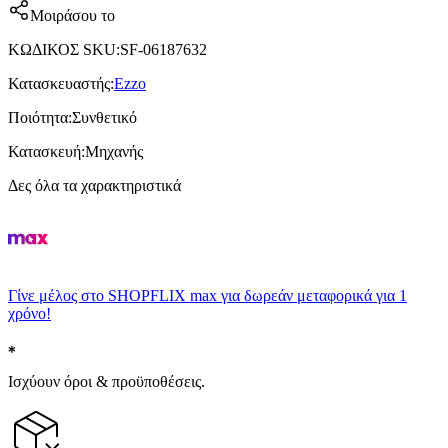
Μοιράσου το
ΚΩΔΙΚΟΣ SKU
:
SF-06187632
Κατασκευαστής
:
Ezzo
Ποιότητα
:
Συνθετικό
Κατασκευή
:
Μηχανής
Δες όλα τα χαρακτηριστικά
Γίνε μέλος στο SHOPFLIX max για δωρεάν μεταφορικά για 1
χρόνο!
Ισχύουν όροι & προϋποθέσεις.