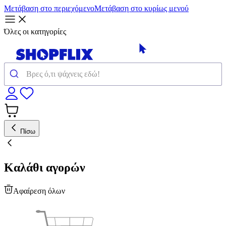
Μετάβαση στο περιεχόμενο
Μετάβαση στο κυρίως μενού
Όλες οι κατηγορίες
Πίσω
Καλάθι αγορών
Αφαίρεση όλων