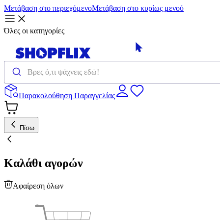
Μετάβαση στο περιεχόμενο
Μετάβαση στο κυρίως μενού
Όλες οι κατηγορίες
Παρακολούθηση Παραγγελίας
Πίσω
Καλάθι αγορών
Αφαίρεση όλων