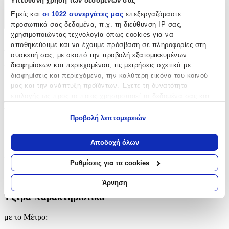
Υπεύθυνη χρήση των δεδομένων σας
Χαρακτηριστικά
Εμείς και
οι 1022 συνεργάτες μας
επεξεργαζόμαστε
προσωπικά σας δεδομένα, π.χ. τη διεύθυνση IP σας,
+
χρησιμοποιώντας τεχνολογία όπως cookies για να
Χαρακτηριστικά
αποθηκεύουμε και να έχουμε πρόσβαση σε πληροφορίες στη
συσκευή σας, με σκοπό την προβολή εξατομικευμένων
διαφημίσεων και περιεχομένου, τις μετρήσεις σχετικά με
Κατασκευαστής
:
διαφημίσεις και περιεχόμενο, την καλύτερη εικόνα του κοινού
Colore Colori
μας και την ανάπτυξη προϊόντων. Έχετε τη δυνατότητα
επιλογής ως προς το ποιος χρησιμοποιεί τα δεδομένα σας και
Βασικά Χαρακτηριστικά
για ποιους σκοπούς.
Προβολή λεπτομερειών
Ποιότητα
:
Εάν μας επιτρέπετε, θα θέλαμε επίσης:
Να συλλέξουμε πληροφορίες σχετικά με τη γεωγραφική
Συνθετικό
Αποδοχή όλων
σας τοποθεσία, οι οποίες μπορεί να είναι ακριβείς σε
απόσταση μερικών μέτρων
Κατασκευή
:
Ρυθμίσεις για τα cookies
Να αναγνωρίσουμε τη συσκευή σας σαρώνοντας ενεργά
Μηχανής
για συγκεκριμένα χαρακτηριστικά (δακτυλικό αποτύπωμα)
Άρνηση
Μάθετε περισσότερα σχετικά με τον τρόπο επεξεργασίας των
Έξτρα Χαρακτηριστικά
προσωπικών σας δεδομένων και καθορίστε τις προτιμήσεις σας
στην
ενότητα “Λεπτομέρειες”
. Μπορείτε να αλλάξετε ή να
με το Μέτρο
:
ανακαλέσετε τη συγκατάθεσή σας ανά πάσα στιγμή από τη