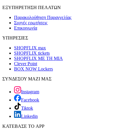
ΕΞΥΠΗΡΕΤΗΣΗ ΠΕΛΑΤΩΝ
Παρακολούθηση Παραγγελίας
Συχνές ερωτήσεις
Επικοινωνία
ΥΠΗΡΕΣΙΕΣ
SHOPFLIX max
SHOPFLIX tickets
SHOPFLIX ΜΕ ΤΗ ΜΙΑ
Clever Point
BOX NOW Lockers
ΣΥΝΔΕΣΟΥ ΜΑΖΙ ΜΑΣ
Instagram
Facebook
Tiktok
Linkedin
ΚΑΤΕΒΑΣΕ ΤΟ APP