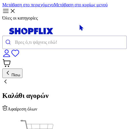
Μετάβαση στο περιεχόμενο
Μετάβαση στο κυρίως μενού
Όλες οι κατηγορίες
Πίσω
Καλάθι αγορών
Αφαίρεση όλων