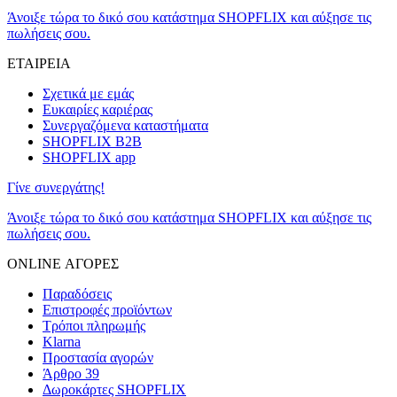
Άνοιξε τώρα το δικό σου κατάστημα SHOPFLIX και αύξησε τις
πωλήσεις σου.
ΕΤΑΙΡΕΙΑ
Σχετικά με εμάς
Ευκαιρίες καριέρας
Συνεργαζόμενα καταστήματα
SHOPFLIX B2B
SHOPFLIX app
Γίνε συνεργάτης!
Άνοιξε τώρα το δικό σου κατάστημα SHOPFLIX και αύξησε τις
πωλήσεις σου.
ONLINE ΑΓΟΡΕΣ
Παραδόσεις
Επιστροφές προϊόντων
Τρόποι πληρωμής
Klarna
Προστασία αγορών
Άρθρο 39
Δωροκάρτες SHOPFLIX