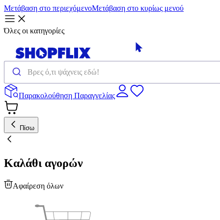
Μετάβαση στο περιεχόμενο
Μετάβαση στο κυρίως μενού
Όλες οι κατηγορίες
Παρακολούθηση Παραγγελίας
Πίσω
Καλάθι αγορών
Αφαίρεση όλων