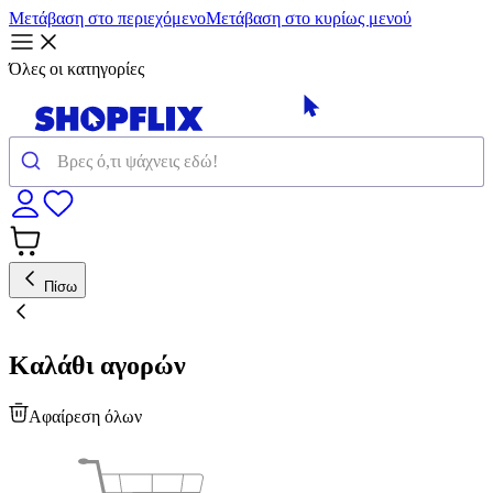
Μετάβαση στο περιεχόμενο
Μετάβαση στο κυρίως μενού
Όλες οι κατηγορίες
Πίσω
Καλάθι αγορών
Αφαίρεση όλων