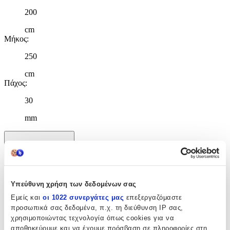
200
cm
Μήκος
:
250
cm
Πάχος
:
30
mm
Χαρακτηριστικά
+
Χαρακτηριστικά
Υπεύθυνη χρήση των δεδομένων σας
Εμείς και
οι 1022 συνεργάτες μας
επεξεργαζόμαστε
Κατασκευαστής
:
προσωπικά σας δεδομένα, π.χ. τη διεύθυνση IP σας,
χρησιμοποιώντας τεχνολογία όπως cookies για να
Colore Colori
αποθηκεύουμε και να έχουμε πρόσβαση σε πληροφορίες στη