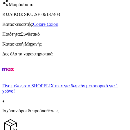
Μοιράσου το
ΚΩΔΙΚΟΣ SKU
:
SF-06187403
Κατασκευαστής
:
Colore Colori
Ποιότητα
:
Συνθετικό
Κατασκευή
:
Μηχανής
Δες όλα τα χαρακτηριστικά
Γίνε μέλος στο SHOPFLIX max για δωρεάν μεταφορικά για 1
χρόνο!
Ισχύουν όροι & προϋποθέσεις.