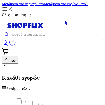
Μετάβαση στο περιεχόμενο
Μετάβαση στο κυρίως μενού
Όλες οι κατηγορίες
Πίσω
Καλάθι αγορών
Αφαίρεση όλων