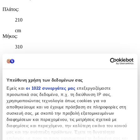
Πλάτος
:
210
cm
Μήκος
:
310
cm
Πάχος
:
13
Υπεύθυνη χρήση των δεδομένων σας
mm
Εμείς και
οι 1022 συνεργάτες μας
επεξεργαζόμαστε
προσωπικά σας δεδομένα, π.χ. τη διεύθυνση IP σας,
Χαρακτηριστικά
χρησιμοποιώντας τεχνολογία όπως cookies για να
αποθηκεύουμε και να έχουμε πρόσβαση σε πληροφορίες στη
+
συσκευή σας, με σκοπό την προβολή εξατομικευμένων
διαφημίσεων και περιεχομένου, τις μετρήσεις σχετικά με
Χαρακτηριστικά
διαφημίσεις και περιεχόμενο, την καλύτερη εικόνα του κοινού
μας και την ανάπτυξη προϊόντων. Έχετε τη δυνατότητα
Κατασκευαστής
:
επιλογής ως προς το ποιος χρησιμοποιεί τα δεδομένα σας και