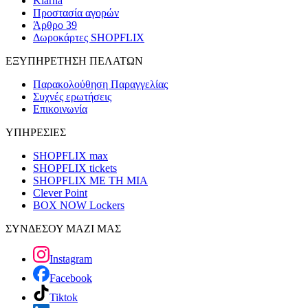
Klarna
Προστασία αγορών
Άρθρο 39
Δωροκάρτες SHOPFLIX
ΕΞΥΠΗΡΕΤΗΣΗ ΠΕΛΑΤΩΝ
Παρακολούθηση Παραγγελίας
Συχνές ερωτήσεις
Επικοινωνία
ΥΠΗΡΕΣΙΕΣ
SHOPFLIX max
SHOPFLIX tickets
SHOPFLIX ΜΕ ΤΗ ΜΙΑ
Clever Point
BOX NOW Lockers
ΣΥΝΔΕΣΟΥ ΜΑΖΙ ΜΑΣ
Instagram
Facebook
Tiktok