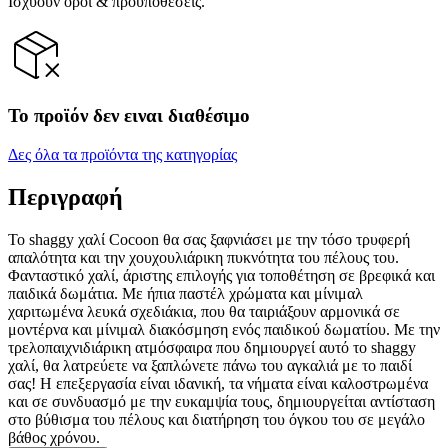
Ισχύουν όροι & προϋποθέσεις.
Το προϊόν δεν ειναι διαθέσιμο
Δες όλα τα προϊόντα της κατηγορίας
Περιγραφή
Το shaggy χαλί Cocoon θα σας ξαφνιάσει με την τόσο τρυφερή
απαλότητα και την χουχουλιάρικη πυκνότητα του πέλους του.
Φανταστικό χαλί, άριστης επιλογής για τοποθέτηση σε βρεφικά και
παιδικά δωμάτια. Με ήπια παστέλ χρώματα και μίνιμαλ
χαριτωμένα λευκά σχεδιάκια, που θα ταιριάξουν αρμονικά σε
μοντέρνα και μίνιμαλ διακόσμηση ενός παιδικού δωματίου. Με την
τρελοπαιχνιδιάρικη ατμόσφαιρα που δημιουργεί αυτό το shaggy
χαλί, θα λατρεύετε να ξαπλώνετε πάνω του αγκαλιά με το παιδί
σας! Η επεξεργασία είναι ιδανική, τα νήματα είναι καλοστρωμένα
και σε συνδυασμό με την ευκαμψία τους, δημιουργείται αντίσταση
στο βύθισμα του πέλους και διατήρηση του όγκου του σε μεγάλο
βάθος χρόνου.