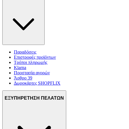
Παραδόσεις
Επιστροφές προϊόντων
Τρόποι πληρωμής
Klarna
Προστασία αγορών
Άρθρο 39
Δωροκάρτες SHOPFLIX
ΕΞΥΠΗΡΕΤΗΣΗ ΠΕΛΑΤΩΝ