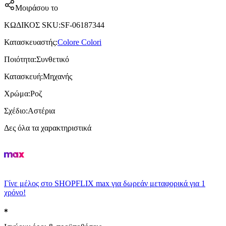
Μοιράσου το
ΚΩΔΙΚΟΣ SKU
:
SF-06187344
Κατασκευαστής
:
Colore Colori
Ποιότητα
:
Συνθετικό
Κατασκευή
:
Μηχανής
Χρώμα
:
Ροζ
Σχέδιο
:
Αστέρια
Δες όλα τα χαρακτηριστικά
Γίνε μέλος στο SHOPFLIX max για δωρεάν μεταφορικά για 1
χρόνο!