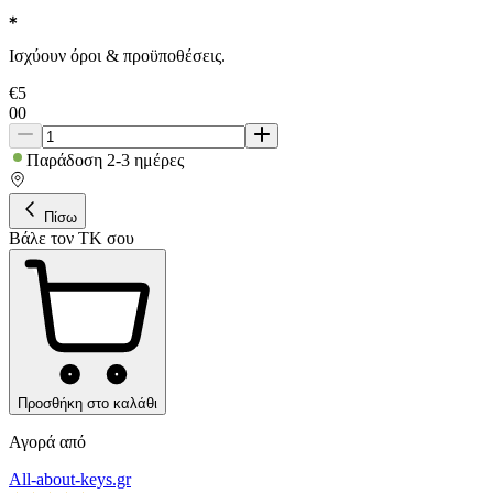
Ισχύουν όροι & προϋποθέσεις.
€
5
00
Παράδοση 2-3 ημέρες
Πίσω
Βάλε τον ΤΚ σου
Προσθήκη στο καλάθι
Αγορά από
All-about-keys.gr