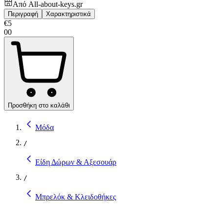
Από
All-about-keys.gr
Περιγραφή
Χαρακτηριστικά
€
5
00
Προσθήκη στο καλάθι
Μόδα
/
Είδη Δώρων & Αξεσουάρ
/
Μπρελόκ & Κλειδοθήκες