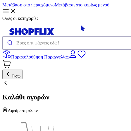
Μετάβαση στο περιεχόμενο
Μετάβαση στο κυρίως μενού
Όλες οι κατηγορίες
Παρακολούθηση Παραγγελίας
Πίσω
Καλάθι αγορών
Αφαίρεση όλων