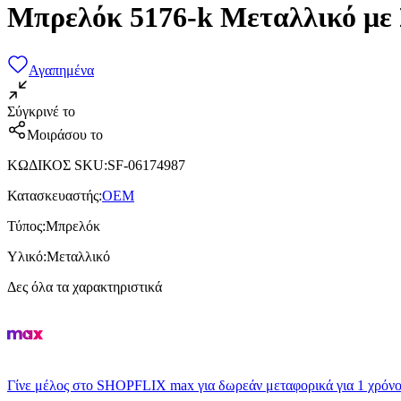
Μπρελόκ 5176-k Μεταλλικό με
Αγαπημένα
Σύγκρινέ το
Μοιράσου το
ΚΩΔΙΚΟΣ SKU
:
SF-06174987
Κατασκευαστής
:
OEM
Τύπος
:
Μπρελόκ
Υλικό
:
Μεταλλικό
Δες όλα τα χαρακτηριστικά
Γίνε μέλος στο SHOPFLIX max για δωρεάν μεταφορικά για 1 χρόνο